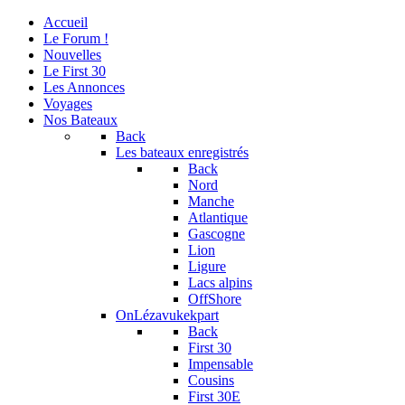
Accueil
Le Forum !
Nouvelles
Le First 30
Les Annonces
Voyages
Nos Bateaux
Back
Les bateaux enregistrés
Back
Nord
Manche
Atlantique
Gascogne
Lion
Ligure
Lacs alpins
OffShore
OnLézavukekpart
Back
First 30
Impensable
Cousins
First 30E