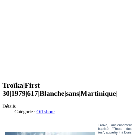
Troïka|First
30|1979|617|Blanche|sans|Martinique|
Détails
Catégorie :
Off shore
Troika, anciennement
baptisé "Route des
iles", appartient à Boris