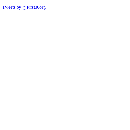
Tweets by @First30org