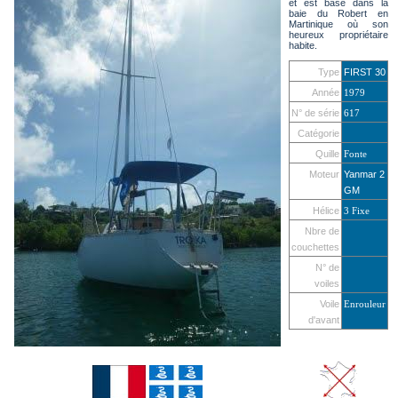
et est basé dans la
baie du Robert en
Martinique où son
heureux propriétaire
habite.
Type
FIRST 30
Année
1979
N° de série
617
Catégorie
Quille
Fonte
Moteur
Yanmar 2
GM
Hélice
3 Fixe
Nbre de
couchettes
N° de
voiles
Voile
Enrouleur
d'avant