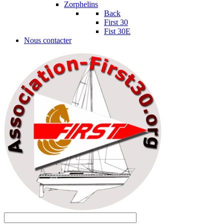
Zorphelins
Back
First 30
Fist 30E
Nous contacter