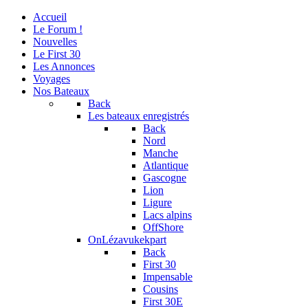
Accueil
Le Forum !
Nouvelles
Le First 30
Les Annonces
Voyages
Nos Bateaux
Back
Les bateaux enregistrés
Back
Nord
Manche
Atlantique
Gascogne
Lion
Ligure
Lacs alpins
OffShore
OnLézavukekpart
Back
First 30
Impensable
Cousins
First 30E