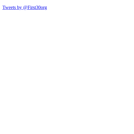
Tweets by @First30org