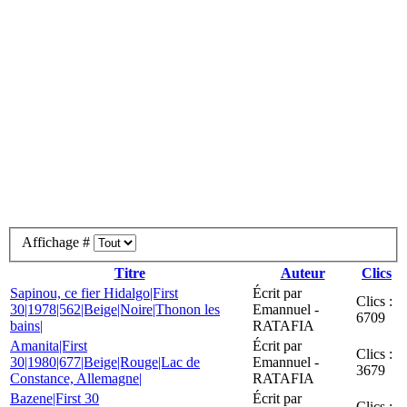
Affichage #
Titre
Auteur
Clics
Sapinou, ce fier Hidalgo|First
Écrit par
Clics :
30|1978|562|Beige|Noire|Thonon les
Emannuel -
6709
bains|
RATAFIA
Amanita|First
Écrit par
Clics :
30|1980|677|Beige|Rouge|Lac de
Emannuel -
3679
Constance, Allemagne|
RATAFIA
Bazene|First 30
Écrit par
Clics :