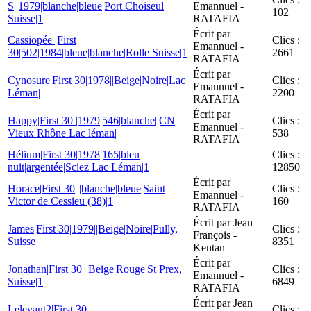
S||1979|blanche|bleue|Port Choiseul
Emannuel -
102
Suisse|1
RATAFIA
Écrit par
Cassiopée |First
Clics :
Emannuel -
30|502|1984|bleue|blanche|Rolle Suisse|1
2661
RATAFIA
Écrit par
Cynosure|First 30|1978||Beige|Noire|Lac
Clics :
Emannuel -
Léman|
2200
RATAFIA
Écrit par
Happy|First 30 |1979|546|blanche||CN
Clics :
Emannuel -
Vieux Rhône Lac léman|
538
RATAFIA
Hélium|First 30|1978|165|bleu
Clics :
nuit|argentée|Sciez Lac Léman|1
12850
Écrit par
Horace|First 30|||blanche|bleue|Saint
Clics :
Emannuel -
Victor de Cessieu (38)|1
160
RATAFIA
Écrit par Jean
James|First 30|1979||Beige|Noire|Pully,
Clics :
François -
Suisse
8351
Kentan
Écrit par
Jonathan|First 30|||Beige|Rouge|St Prex,
Clics :
Emannuel -
Suisse|1
6849
RATAFIA
Écrit par Jean
Lelevant2|First 30
Clics :