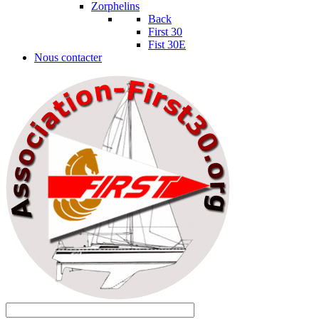
Zorphelins
Back
First 30
Fist 30E
Nous contacter