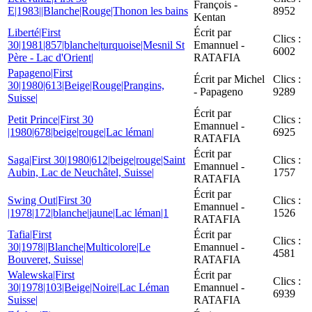
François -
E|1983||Blanche|Rouge|Thonon les bains
8952
Kentan
Liberté|First
Écrit par
Clics :
30|1981|857|blanche|turquoise|Mesnil St
Emannuel -
6002
Père - Lac d'Orient|
RATAFIA
Papageno|First
Écrit par Michel
Clics :
30|1980|613|Beige|Rouge|Prangins,
- Papageno
9289
Suisse|
Écrit par
Petit Prince|First 30
Clics :
Emannuel -
|1980|678|beige|rouge|Lac léman|
6925
RATAFIA
Écrit par
Saga|First 30|1980|612|beige|rouge|Saint
Clics :
Emannuel -
Aubin, Lac de Neuchâtel, Suisse|
1757
RATAFIA
Écrit par
Swing Out|First 30
Clics :
Emannuel -
|1978|172|blanche|jaune|Lac léman|1
1526
RATAFIA
Tafia|First
Écrit par
Clics :
30|1978||Blanche|Multicolore|Le
Emannuel -
4581
Bouveret, Suisse|
RATAFIA
Walewska|First
Écrit par
Clics :
30|1978|103|Beige|Noire|Lac Léman
Emannuel -
6939
Suisse|
RATAFIA