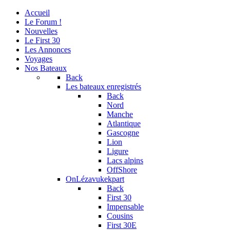
Accueil
Le Forum !
Nouvelles
Le First 30
Les Annonces
Voyages
Nos Bateaux
Back
Les bateaux enregistrés
Back
Nord
Manche
Atlantique
Gascogne
Lion
Ligure
Lacs alpins
OffShore
OnLézavukekpart
Back
First 30
Impensable
Cousins
First 30E