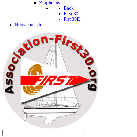
Zorphelins
Back
First 30
Fist 30E
Nous contacter