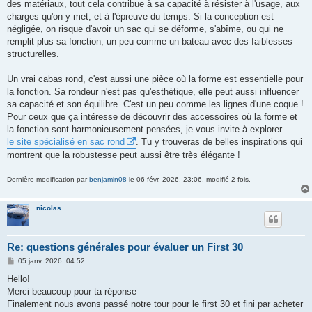
des matériaux, tout cela contribue à sa capacité à résister à l'usage, aux
charges qu'on y met, et à l'épreuve du temps. Si la conception est
négligée, on risque d'avoir un sac qui se déforme, s'abîme, ou qui ne
remplit plus sa fonction, un peu comme un bateau avec des faiblesses
structurelles.
Un vrai cabas rond, c'est aussi une pièce où la forme est essentielle pour
la fonction. Sa rondeur n'est pas qu'esthétique, elle peut aussi influencer
sa capacité et son équilibre. C'est un peu comme les lignes d'une coque !
Pour ceux que ça intéresse de découvrir des accessoires où la forme et
la fonction sont harmonieusement pensées, je vous invite à explorer
le site spécialisé en sac rond
. Tu y trouveras de belles inspirations qui
montrent que la robustesse peut aussi être très élégante !
Dernière modification par
benjamin08
le 06 févr. 2026, 23:06, modifié 2 fois.
nicolas
Re: questions générales pour évaluer un First 30
M
05 janv. 2026, 04:52
e
s
Hello!
s
Merci beaucoup pour ta réponse
a
g
Finalement nous avons passé notre tour pour le first 30 et fini par acheter
e