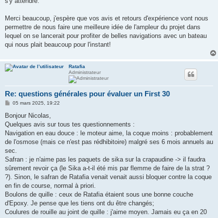
s'y attendre.
Merci beaucoup, j'espère que vos avis et retours d'expérience vont nous
permettre de nous faire une meilleure idée de l'ampleur du projet dans
lequel on se lancerait pour profiter de belles navigations avec un bateau
qui nous plait beaucoup pour l'instant!
Ratafia
Administrateur
Re: questions générales pour évaluer un First 30
M
05 mars 2025, 19:22
e
s
Bonjour Nicolas,
s
Quelques avis sur tous tes questionnements :
a
g
Navigation en eau douce : le moteur aime, la coque moins : probablement
e
de l'osmose (mais ce n'est pas rédhibitoire) malgré ses 6 mois annuels au
sec.
Safran : je n'aime pas les paquets de sika sur la crapaudine -> il faudra
sûrement revoir ça (le Sika a-t-il été mis par flemme de faire de la strat ?
?). Sinon, le safran de Ratafia venait venait aussi bloquer contre la coque
en fin de course, normal à priori.
Boulons de quille : ceux de Ratafia étaient sous une bonne couche
d'Epoxy. Je pense que les tiens ont du être changés;
Coulures de rouille au joint de quille : j'aime moyen. Jamais eu ça en 20