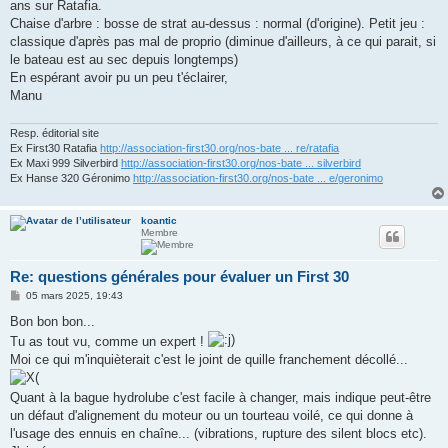
ans sur Ratafia.
Chaise d'arbre : bosse de strat au-dessus : normal (d'origine). Petit jeu :
classique d'après pas mal de proprio (diminue d'ailleurs, à ce qui parait, si
le bateau est au sec depuis longtemps)
En espérant avoir pu un peu t'éclairer,
Manu
Resp. éditorial site
Ex First30 Ratafia
http://association-first30.org/nos-bate ... re/ratafia
Ex Maxi 999 Silverbird
http://association-first30.org/nos-bate ... silverbird
Ex Hanse 320 Géronimo
http://association-first30.org/nos-bate ... e/geronimo
koantic
Membre
Re: questions générales pour évaluer un First 30
M
05 mars 2025, 19:43
e
s
Bon bon bon...
s
Tu as tout vu, comme un expert !
a
g
Moi ce qui m'inquièterait c'est le joint de quille franchement décollé...
e
Quant à la bague hydrolube c'est facile à changer, mais indique peut-être
un défaut d'alignement du moteur ou un tourteau voilé, ce qui donne à
l'usage des ennuis en chaîne... (vibrations, rupture des silent blocs etc).