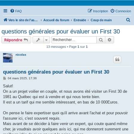
FAQ
Inscription
Connexion
R
Vers le site de l'association-first30.org
Accueil du forum
Entraide
Coup de main
e
questions générales pour évaluer un First 30
c
Rechercher
Recherche 
Répondre
h
13 messages • Page
1
sur
1
e
nicolas
r
c
h
questions générales pour évaluer un First 30
e
M
04 mars 2025, 17:36
e
r
s
Salut!
s
On a un projet voilier en couple, et nous avons été visiter un First 30 de
a
g
1981 au Québec qui est à vendre et qui nous tente bien.
e
Il est a un tarif qui me semble intéressant, en bas de 10 000Euros.
On pense le faire expertiser quoi qu'il arrive avant l'achat et pour pouvoir
l'assurer ici, c'est souvent requis.
Mais avant de se décider à faire venir un expert, qui coute quand même
cher, je voudrais avoir quelques avis ici, qui me donneront surement une