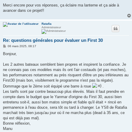
Merci encore pour vos réponses, ça éclaire ma lanterne et ça aide à
avancer dans ce projet!!
Ratafia
Administrateur
Re: questions générales pour évaluer un First 30
M
06 mars 2025, 08:17
e
s
Bonjour,
s
a
g
Les 2 autres bateaux semblent bien propres et inspirent la confiance. Je
e
ne connais pas ces modèles mais ils ont l'air costauds (et pas moches),
les performances notamment au près risquent d'être un peu inférieures au
First30 (mais bon, visiblement le programme n'est pas la régate).
Dommage que le 2ème soit équipé une barre à roue
.
Les tarifs sont par contre beaucoup plus élevés. Mais il faut prendre en
compte dans le budget que le Yanmar d'origine du First 30, aussi bien
entretenu soit-il, aussi bon matos simple et fiable qu'il était + rincé en
permanence à l'eau douce, sera tôt ou tard à changer. Le YS8 de Ratafia
marchait très bien jusqu'au jour où il ne marcha plus (dead à 35 ans, ce
qui est déjà pas mal).
Bonne réflexion,
Manu