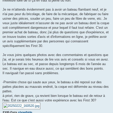
meilleure idée de si ça en vaut la peine ou non.
Je ne m'attends évidemment pas à avoir un bateau flambant neuf, et je
n'ai pas peur du bricolage, de faire de la mécanique, de fabriquer ou faire
usiner des pièces, souder un peu, faire un peu de fibre de verre, etc. Je
veux juste idéalement m'assurer de ne pas avoir un bateau dont la coque
soit complètement dangereuse et pour lequel il faut tout refaire. C'est un
premier achat de bateau, donc j'ai plus de questions que d'expérience, et
on trouve toutes sortes d'avis et d'informations en ligne, je préfère avoir
un avis supplémentaire par des personnes qui connaissent
spécifiquement les First 30.
Je vous joins quelques photos avec des commentaires et questions que
j'ai, et je serais très heureux de lire vos avis et conseils si vous en avez.
Le bateau est au sec, et passe depuis longtemps 6 mois de l'année au
sec. Il navigue en eau douce aussi, ce qui semblent des bons points.
Il naviguait l'an passé sans problèmes.
-Première chose qui saute aux yeux, le bateau a été reposé sur des
pattes placées au mauvais endroit, la coque est déformée au niveau des
pattes.
à priori, rien de grave, ça revient bien lorsque le bateau est de retour à
l'eau. Est ce que c'est aussi votre expérience avec les First 30?
EXIF-Data
show/hide