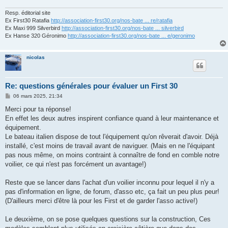
Resp. éditorial site
Ex First30 Ratafia
http://association-first30.org/nos-bate ... re/ratafia
Ex Maxi 999 Silverbird
http://association-first30.org/nos-bate ... silverbird
Ex Hanse 320 Géronimo
http://association-first30.org/nos-bate ... e/geronimo
nicolas
Re: questions générales pour évaluer un First 30
M
06 mars 2025, 21:34
e
s
Merci pour ta réponse!
s
En effet les deux autres inspirent confiance quand à leur maintenance et
a
g
équipement.
e
Le bateau italien dispose de tout l'équipement qu'on rêverait d'avoir. Déjà
installé, c'est moins de travail avant de naviguer. (Mais en ne l'équipant
pas nous même, on moins contraint à connaître de fond en comble notre
voilier, ce qui n'est pas forcément un avantage!)
Reste que se lancer dans l'achat d'un voilier inconnu pour lequel il n'y a
pas d'information en ligne, de forum, d'asso etc, ça fait un peu plus peur!
(D'ailleurs merci d'être là pour les First et de garder l'asso active!)
Le deuxième, on se pose quelques questions sur la construction, Ces