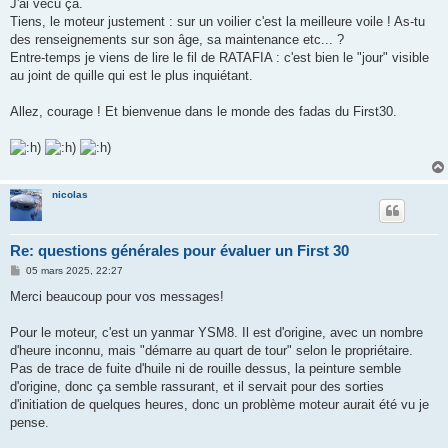
J'ai vécu ça.
Tiens, le moteur justement : sur un voilier c'est la meilleure voile ! As-tu
des renseignements sur son âge, sa maintenance etc... ?
Entre-temps je viens de lire le fil de RATAFIA : c'est bien le "jour" visible
au joint de quille qui est le plus inquiétant.
Allez, courage ! Et bienvenue dans le monde des fadas du First30.
nicolas
Re: questions générales pour évaluer un First 30
M
05 mars 2025, 22:27
e
s
Merci beaucoup pour vos messages!
s
a
g
Pour le moteur, c'est un yanmar YSM8. Il est d'origine, avec un nombre
e
d'heure inconnu, mais "démarre au quart de tour" selon le propriétaire.
Pas de trace de fuite d'huile ni de rouille dessus, la peinture semble
d'origine, donc ça semble rassurant, et il servait pour des sorties
d'initiation de quelques heures, donc un problème moteur aurait été vu je
pense.