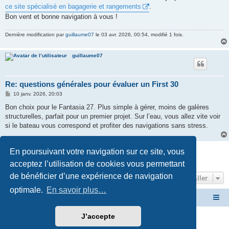
ce site spécialisé en bagagerie et rangements
.
Bon vent et bonne navigation à vous !
Dernière modification par
guillaume07
le 03 avr. 2026, 00:54, modifié 1 fois.
guillaume07
Re: questions générales pour évaluer un First 30
M
10 janv. 2026, 20:03
e
s
Bon choix pour le Fantasia 27. Plus simple à gérer, moins de galères
s
structurelles, parfait pour un premier projet. Sur l’eau, vous allez vite voir
a
g
si le bateau vous correspond et profiter des navigations sans stress.
e
Répondre
En poursuivant votre navigation sur ce site, vous
13 messages • Page
1
sur
1
acceptez l’utilisation de cookies vous permettant
de bénéficier d’une expérience de navigation
Aller
optimale.
En savoir plus…
Vers le site de l'association-first30.org
Accueil du forum
J’accepte
Développé par
phpBB
® Forum Software © phpBB Limited
Traduction française officielle
©
Qiaeru