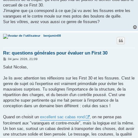
cercueil de ce First 30.
J'imagine que ça correspond à ce que j'ai vu avec les fissures entre les
varangues et le contre moule sur mes potos des boulons de quille.
Sur les vôtres, avez vous aussi ce genre de fissures?
benjamin08
Re: questions générales pour évaluer un First 30
M
04 janv. 2026, 21:09
e
s
Salut Nicolas,
s
a
g
Je lis avec attention tes réflexions sur les First 30 et les fissures. C'est le
e
genre de sujet où l'expertise est vraiment primordiale pour éviter les
mauvaises surprises. Tu soulignes l'importance de la structure, de la
répartition des charges, et du besoin d'un contrôle poussé. C'est une
approche super pertinente qui me fait penser à l'importance de la
conception dans un domaine bien différent : celui des sacs !
Quand on choisit un
excellent sac cabas rond
, on ne pense pas
forcément aux "varangues et contre-moule", mais la logique est la même.
Un bon sac, surtout un cabas destiné à transporter des choses, doit avoir
une structure solide et bien pensée. Le tressage, les coutures, la qualité