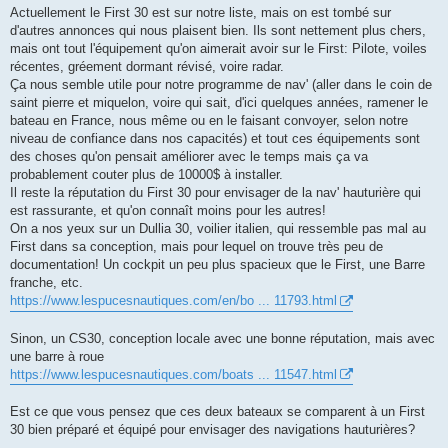
Actuellement le First 30 est sur notre liste, mais on est tombé sur
d'autres annonces qui nous plaisent bien. Ils sont nettement plus chers,
mais ont tout l'équipement qu'on aimerait avoir sur le First: Pilote, voiles
récentes, gréement dormant révisé, voire radar.
Ça nous semble utile pour notre programme de nav' (aller dans le coin de
saint pierre et miquelon, voire qui sait, d'ici quelques années, ramener le
bateau en France, nous même ou en le faisant convoyer, selon notre
niveau de confiance dans nos capacités) et tout ces équipements sont
des choses qu'on pensait améliorer avec le temps mais ça va
probablement couter plus de 10000$ à installer.
Il reste la réputation du First 30 pour envisager de la nav' hauturière qui
est rassurante, et qu'on connaît moins pour les autres!
On a nos yeux sur un Dullia 30, voilier italien, qui ressemble pas mal au
First dans sa conception, mais pour lequel on trouve très peu de
documentation! Un cockpit un peu plus spacieux que le First, une Barre
franche, etc.
https://www.lespucesnautiques.com/en/bo ... 11793.html
Sinon, un CS30, conception locale avec une bonne réputation, mais avec
une barre à roue
https://www.lespucesnautiques.com/boats ... 11547.html
Est ce que vous pensez que ces deux bateaux se comparent à un First
30 bien préparé et équipé pour envisager des navigations hauturières?