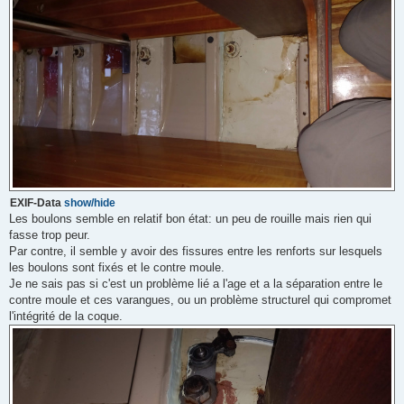
EXIF-Data
show/hide
Les boulons semble en relatif bon état: un peu de rouille mais rien qui
fasse trop peur.
Par contre, il semble y avoir des fissures entre les renforts sur lesquels
les boulons sont fixés et le contre moule.
Je ne sais pas si c'est un problème lié a l'age et a la séparation entre le
contre moule et ces varangues, ou un problème structurel qui compromet
l'intégrité de la coque.