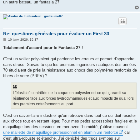
un autre bateau, un fantasia 27.
guillaume07
Re: questions générales pour évaluer un First 30
M
10 janv. 2026, 15:37
e
s
Totalement d'accord pour le Fantasia 27 !
s
a
g
C'est un voilier polyvalent qui pardonne les erreurs et permet d'apprendre
e
sans stress. Savais-tu que les premiers ingénieurs nautiques des années
70 étudiaient de près la résistance aux chocs des polymères renforcés de
fibres de verre (PRFV) ?
L'élasticité contrôlée de la coque en polyester est ce qui garantit sa
résilience face aux forces hydrodynamiques et aux impacts de quai lors
des premiers entraînements au port.
C'est un savoir-faire industriel qu'on retrouve dans tout ce qui doit résister
aux chocs tout en restant léger. Pour mes petits accessoires fragiles et le
maquillage lors des sessions en mer avec l'humidité, j'utilise souvent
une mallette de maquillage professionnel en aluminium renforcé
car
c'est ultra-robuste et étanche. J'ai déniché des trucs sympas sur