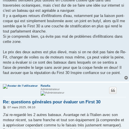
modèles semblent plus utilisés en croisière côtière que dans des
traversées océaniques, mais c'est dur de se faire une idée sur internet si
c'est un bateau qui est agréable a naviguer.
Il y a quelques retours d'infiltrations d'eau, notamment par la liaison pont-
coque qui est simplement boulonnée avec un joint en butyl, alors qu'il me
semble que le First 30 a une couche de stratification en plus qui rend le
tout parfaitement étanche.
Si je comprends bien, ça évite pas mal de problèmes d'infiltrations dans
cette zone.
Le prix des deux autres est plus élevé, mais si on ne doit pas faire de Re-
Fit, changer de voiles ou de moteurs nous même, ça peut valoir la peine,
reste a évaluer si ce sont des bateaux dans lesquels on se sentira a
l'aise de prendre le large sans avoir peur que la coque fende en deux! Il
faut avouer que la réputation du First 30 Inspire confiance sur ce point.
Ratafia
Administrateur
Re: questions générales pour évaluer un First 30
M
07 mars 2025, 08:10
e
s
J'ai re-regardé les 2 autres bateaux. Avantage net à l'Italien avec son
s
moteur récent, sa barre franche et tout son équipement (à comprendre et
a
g
à apprivoiser cependant comme tu le faisais très justement remarquer).
e