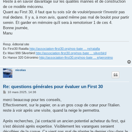
Reste à en savoir davantage sur les qualités marines et de construction
de ce modèle méconnu.
Quant au First 30, il faut que tu sois sûr de vouloir/pouvoir t'investir pas
mal dedans. Il y a, à mon avis, quand même pas mal de boulot pour partir
serein. Et garder en mémoire qu'il sera à remotoriser 1 de ces 4.
Bonne journée,
Manu
Resp. éditorial site
Ex First30 Ratafia
http://association-first30.org/nos-bate ... re/ratafia
Ex Maxi 999 Silverbird
http://association-first30.org/nos-bate ... silverbird
Ex Hanse 320 Géronimo
http://association-first30.org/nos-bate ... e/geronimo
nicolas
Re: questions générales pour évaluer un First 30
M
10 mars 2025, 14:36
e
s
merci beaucoup pour tes conseils,
s
Effectivement, sur le papier, on a un gros coup de cœur pour l'italien.
a
g
reste à voir après une visite, quand la neige le permettra.
e
Après recherches, j'ai contacté un ancien potentiel acheteur du first, qui
s'est désisté après expertise. Visiblement les varangues seraient
décollées de la coque. Ça vient pas mal de planter le dernier clou dans le