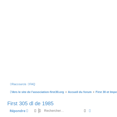
Raccourcis
FAQ
Vers le site de l'association-first30.org
Accueil du forum
First 30 et Imp
First 305 dl de 1985
Rechercher
Recherche avan
Répondre