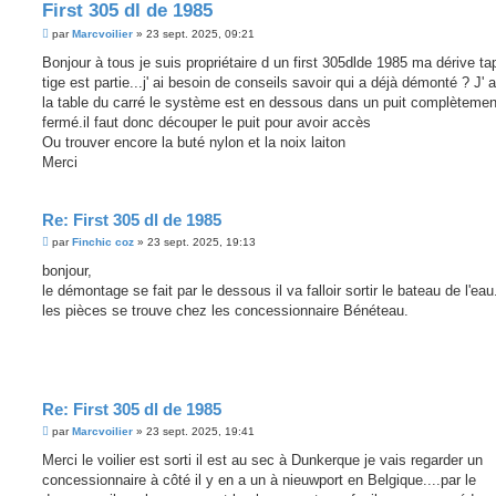
First 305 dl de 1985
M
par
Marcvoilier
»
23 sept. 2025, 09:21
e
s
Bonjour à tous je suis propriétaire d un first 305dlde 1985 ma dérive tap
s
tige est partie...j' ai besoin de conseils savoir qui a déjà démonté ? J' 
a
g
la table du carré le système est en dessous dans un puit complètemen
e
fermé.il faut donc découper le puit pour avoir accès
Ou trouver encore la buté nylon et la noix laiton
Merci
Re: First 305 dl de 1985
M
par
Finchic coz
»
23 sept. 2025, 19:13
e
s
bonjour,
s
le démontage se fait par le dessous il va falloir sortir le bateau de l'eau
a
g
les pièces se trouve chez les concessionnaire Bénéteau.
e
Re: First 305 dl de 1985
M
par
Marcvoilier
»
23 sept. 2025, 19:41
e
s
Merci le voilier est sorti il est au sec à Dunkerque je vais regarder un
s
concessionnaire à côté il y en a un à nieuwport en Belgique....par le
a