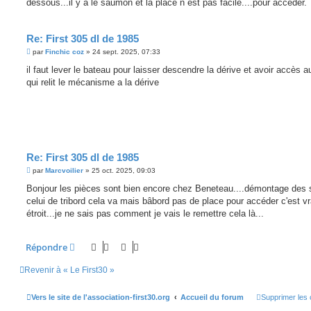
g
dessous...il y a le saumon et la place n est pas facile....pour accéder.
e
Re: First 305 dl de 1985
M
par
Finchic coz
»
24 sept. 2025, 07:33
e
s
il faut lever le bateau pour laisser descendre la dérive et avoir accès 
s
qui relit le mécanisme a la dérive
a
g
e
Re: First 305 dl de 1985
M
par
Marcvoilier
»
25 oct. 2025, 09:03
e
s
Bonjour les pièces sont bien encore chez Beneteau....démontage des 
s
celui de tribord cela va mais bâbord pas de place pour accéder c'est v
a
g
étroit...je ne sais pas comment je vais le remettre cela là...
e
Répondre
Revenir à « Le First30 »
Vers le site de l'association-first30.org
Accueil du forum
Supprimer les 