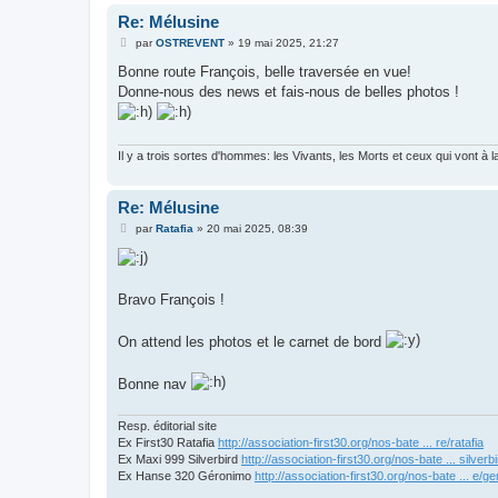
Re: Mélusine
M
par
OSTREVENT
»
19 mai 2025, 21:27
e
s
Bonne route François, belle traversée en vue!
s
Donne-nous des news et fais-nous de belles photos !
a
g
e
Il y a trois sortes d'hommes: les Vivants, les Morts et ceux qui vont à l
Re: Mélusine
M
par
Ratafia
»
20 mai 2025, 08:39
e
s
s
a
g
Bravo François !
e
On attend les photos et le carnet de bord
Bonne nav
Resp. éditorial site
Ex First30 Ratafia
http://association-first30.org/nos-bate ... re/ratafia
Ex Maxi 999 Silverbird
http://association-first30.org/nos-bate ... silverb
Ex Hanse 320 Géronimo
http://association-first30.org/nos-bate ... e/g