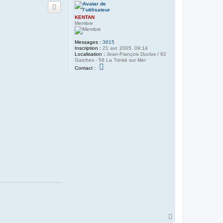
KENTAN
Membre
Messages :
3615
Inscription :
21 avr. 2005, 09:14
Localisation :
Jean-François Duclos / 92
Garches - 56 La Trinité sur Mer
C
Contact :
o
n
t
a
c
t
e
r
K
E
N
T
A
N
H