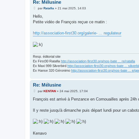
Re: Mélusine
M
par
Ratafia
»
21 mai 2025, 14:03
e
s
Hello,
s
Petite vidéo de François reçue ce matin :
a
g
e
http://association-first30.org/galerie- ... regulateur
Resp. éditorial site
Ex First30 Ratafia
http://association-first30.org/nos-bate ... re/ratafia
Ex Maxi 999 Silverbird
http://association-first30.org/nos-bate ... silverb
Ex Hanse 320 Géronimo
http://association-first30.org/nos-bate ... e/g
Re: Mélusine
M
par
KENTAN
»
24 mai 2025, 17:04
e
s
François est arrivé à Penzance en Cornouailles après 24h 
s
a
g
Il y reste jusqu'à dimanche puis départ lundi pour un cabota
e
Kenavo