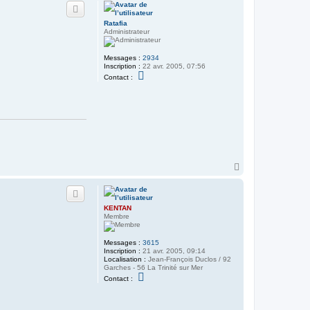
u
t
Ratafia
Administrateur
Messages :
2934
Inscription :
22 avr. 2005, 07:56
C
Contact :
o
n
t
a
c
t
e
r
R
a
t
H
a
a
f
u
i
t
a
KENTAN
Membre
Messages :
3615
Inscription :
21 avr. 2005, 09:14
Localisation :
Jean-François Duclos / 92
Garches - 56 La Trinité sur Mer
C
Contact :
o
n
t
a