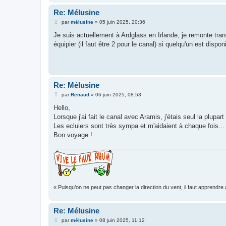
Re: Mélusine
M
par
mélusine
»
05 juin 2025, 20:36
e
s
Je suis actuellement à Ardglass en Irlande, je remonte tran
s
équipier (il faut être 2 pour le canal) si quelqu'un est dispon
a
g
e
Re: Mélusine
M
par
Renaud
»
06 juin 2025, 08:53
e
s
Hello,
s
Lorsque j'ai fait le canal avec Aramis, j'étais seul la plupar
a
g
Les ecluiers sont très sympa et m'aidaient à chaque fois...
e
Bon voyage !
« Puisqu’on ne peut pas changer la direction du vent, il faut apprendre 
Re: Mélusine
M
par
mélusine
»
08 juin 2025, 11:12
e