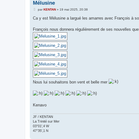
Mélusine
M
par
KENTAN
»
19 mai 2025, 20:38
e
s
Ca y est Mélusine a largué les amarres avec François à so
s
a
g
François nous donnera régulièrement de ses nouvelles que j
e
Nous lui souhaitons bon vent et belle mer
Kenavo
JF / KENTAN
La Trinité sur Mer
03°01',4 W
47°35',1 N