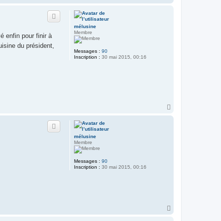
i
a
a
u
t
mélusine
Membre
 enfin pour finir à
uisine du président,
Messages :
90
Inscription :
30 mai 2015, 00:16
H
a
u
t
mélusine
Membre
Messages :
90
Inscription :
30 mai 2015, 00:16
H
a