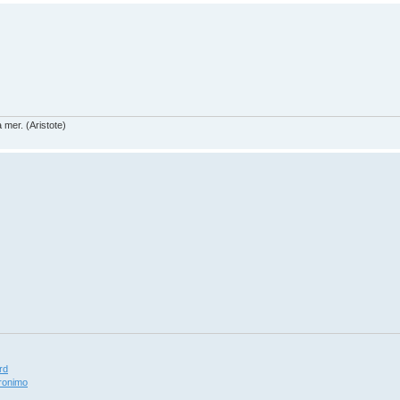
a mer. (Aristote)
ird
eronimo