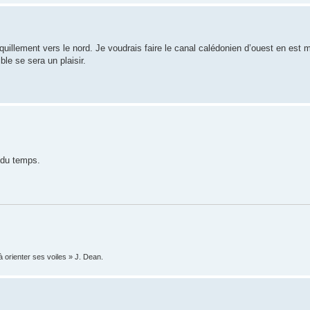
quillement vers le nord. Je voudrais faire le canal calédonien d’ouest en est
ible se sera un plaisir.
t du temps.
à orienter ses voiles » J. Dean.