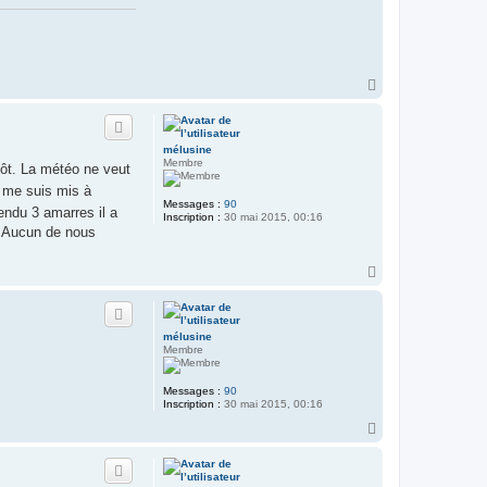
c
t
e
r
K
E
H
N
a
T
u
A
N
t
mélusine
Membre
tôt. La météo ne veut
e me suis mis à
Messages :
90
endu 3 amarres il a
Inscription :
30 mai 2015, 00:16
. Aucun de nous
H
a
u
t
mélusine
Membre
Messages :
90
Inscription :
30 mai 2015, 00:16
H
a
u
t