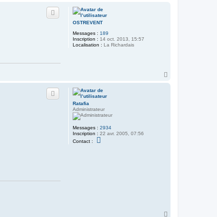
a
u
t
OSTREVENT
Messages :
189
Inscription :
14 oct. 2013, 15:57
Localisation :
La Richardais
H
a
u
t
Ratafia
Administrateur
Messages :
2934
Inscription :
22 avr. 2005, 07:56
C
Contact :
o
n
t
a
c
t
e
r
R
a
t
a
H
f