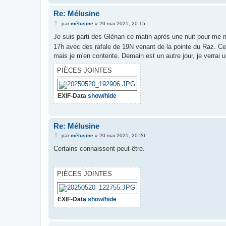
Re: Mélusine
M
par
mélusine
»
20 mai 2025, 20:15
e
s
Je suis parti des Glénan ce matin après une nuit pour me ma
s
17h avec des rafale de 19N venant de la pointe du Raz. Ce
a
g
mais je m'en contente. Demain est un autre jour, je verrai un
e
PIÈCES JOINTES
EXIF-Data
show/hide
Re: Mélusine
M
par
mélusine
»
20 mai 2025, 20:20
e
s
Certains connaissent peut-être.
s
a
g
e
PIÈCES JOINTES
EXIF-Data
show/hide