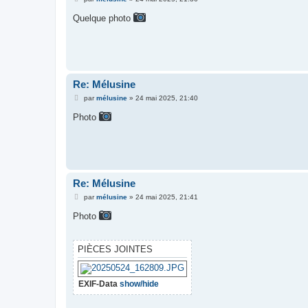
e
s
Quelque photo
s
a
g
e
Re: Mélusine
M
par
mélusine
»
24 mai 2025, 21:40
e
s
Photo
s
a
g
e
Re: Mélusine
M
par
mélusine
»
24 mai 2025, 21:41
e
s
Photo
s
a
g
e
PIÈCES JOINTES
EXIF-Data
show/hide