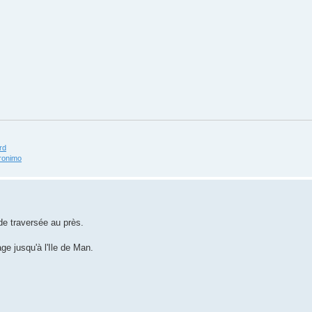
ird
eronimo
de traversée au près.
ge jusqu'à l'Ile de Man.