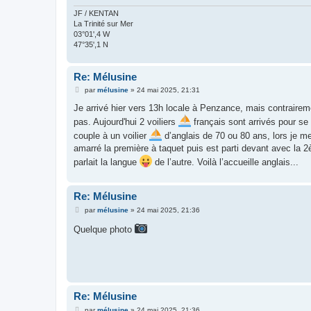
JF / KENTAN
La Trinité sur Mer
03°01',4 W
47°35',1 N
Re: Mélusine
M
par
mélusine
»
24 mai 2025, 21:31
e
s
Je arrivé hier vers 13h locale à Penzance, mais contraireme
s
pas. Aujourd'hui 2 voiliers
français sont arrivés pour se
a
g
couple à un voilier
d’anglais de 70 ou 80 ans, lors je me
e
amarré la première à taquet puis est parti devant avec la
parlait la langue
de l’autre. Voilà l’accueille anglais...
Re: Mélusine
M
par
mélusine
»
24 mai 2025, 21:36
e
s
Quelque photo
s
a
g
e
Re: Mélusine
M
par
mélusine
»
24 mai 2025, 21:36