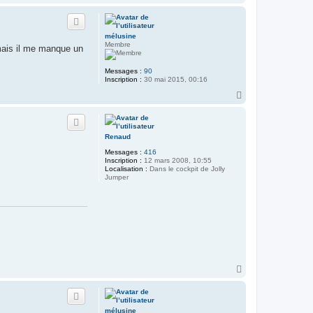
a
u
t
mélusine
Membre
 mais il me manque un
Messages :
90
Inscription :
30 mai 2015, 00:16
H
a
u
t
Renaud
Messages :
416
Inscription :
12 mars 2008, 10:55
Localisation :
Dans le cockpit de Jolly
Jumper
H
a
u
t
mélusine