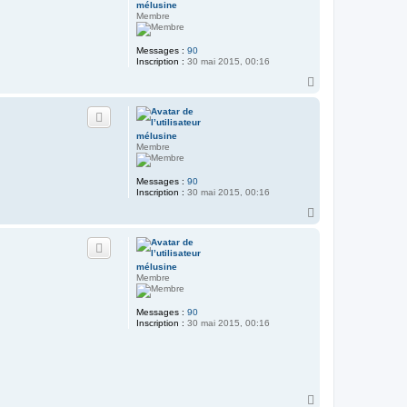
mélusine
Membre
Messages :
90
Inscription :
30 mai 2015, 00:16
H
a
u
t
mélusine
Membre
Messages :
90
Inscription :
30 mai 2015, 00:16
H
a
u
t
mélusine
Membre
Messages :
90
Inscription :
30 mai 2015, 00:16
H