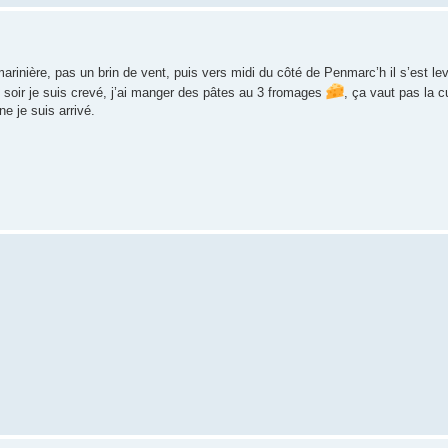
rinière, pas un brin de vent, puis vers midi du côté de Penmarc’h il s’est levé
 soir je suis crevé, j’ai manger des pâtes au 3 fromages
, ça vaut pas la c
e je suis arrivé.