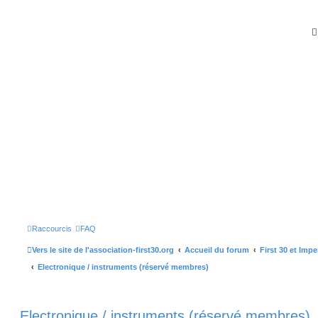
Raccourcis
FAQ
Vers le site de l'association-first30.org
Accueil du forum
First 30 et Imp
Electronique / instruments (réservé membres)
Electronique / instruments (réservé membres)