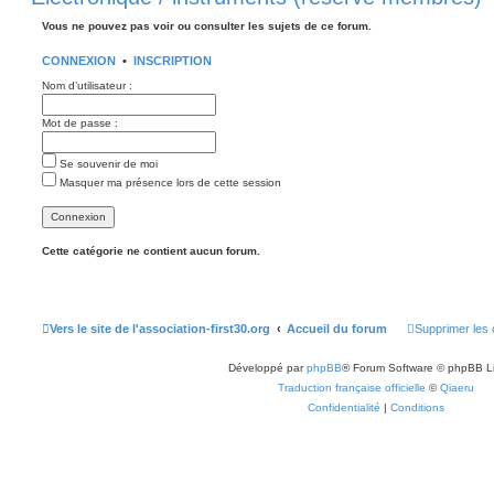
Vous ne pouvez pas voir ou consulter les sujets de ce forum.
CONNEXION
•
INSCRIPTION
Nom d’utilisateur :
Mot de passe :
Se souvenir de moi
Masquer ma présence lors de cette session
Cette catégorie ne contient aucun forum.
Vers le site de l'association-first30.org
Accueil du forum
Supprimer les 
Développé par
phpBB
® Forum Software © phpBB L
Traduction française officielle
©
Qiaeru
Confidentialité
|
Conditions