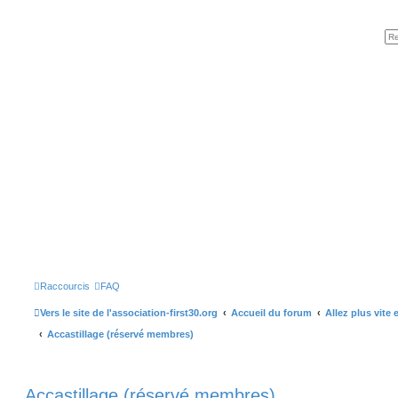
Raccourcis
FAQ
Vers le site de l'association-first30.org
Accueil du forum
Allez plus vite 
Accastillage (réservé membres)
Accastillage (réservé membres)