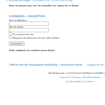
Vous ne pouvez pas voir ou consulter les sujets de ce forum.
CONNEXION
•
INSCRIPTION
Nom d’utilisateur :
Mot de passe :
Se souvenir de moi
Masquer ma présence lors de cette session
Cette catégorie ne contient aucun forum.
Vers le site de l'association-first30.org
Accueil du forum
Supprimer les 
Développé par
phpBB
® Forum Software © phpBB L
Traduction française officielle
©
Qiaeru
Confidentialité
|
Conditions