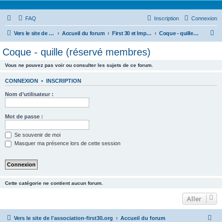
FAQ
Inscription
Connexion
R
Vers le site de l'association-first30.org
Accueil du forum
First 30 et Impensable : Technique
Coque - quille (réservé membres)
e
Coque - quille (réservé membres)
c
Vous ne pouvez pas voir ou consulter les sujets de ce forum.
h
e
CONNEXION
•
INSCRIPTION
r
Nom d’utilisateur :
c
h
Mot de passe :
e
Se souvenir de moi
r
Masquer ma présence lors de cette session
Cette catégorie ne contient aucun forum.
Aller
Vers le site de l'association-first30.org
Accueil du forum