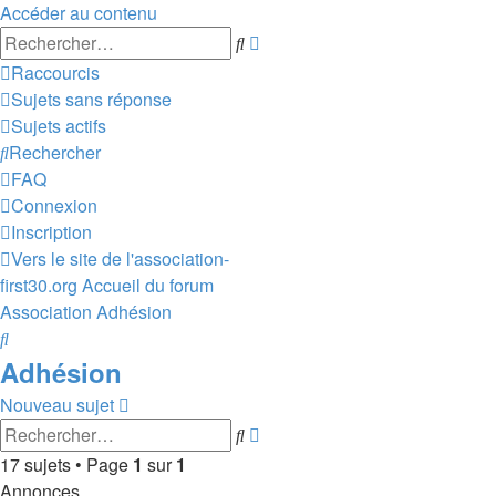
Accéder au contenu
Recherche
Rechercher
avancée
Raccourcis
Sujets sans réponse
Sujets actifs
Rechercher
FAQ
Connexion
Inscription
Vers le site de l'association-
first30.org
Accueil du forum
Association
Adhésion
Rechercher
Adhésion
Nouveau sujet
Recherche
Rechercher
avancée
17 sujets • Page
1
sur
1
Annonces