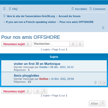
FAQ
Inscription
Connexion
Vers le site de l'association-first30.org
Accueil du forum
If you are not a French-speaking visitor
Pour nos amis OFFSHORE
R
e
Pour nos amis OFFSHORE
c
Rechercher
Recherche avanc
Nouveau sujet
h
2 sujets • Page
1
sur
1
e
Sujets
r
c
visiter un first 30 en Martinique
Dernier message par
Ratafia
«
08 déc. 2012, 16:12
h
Réponses :
3
e
Amis ployglottes
Dernier message par
OzOns
«
11 févr. 2011, 20:59
r
Réponses :
23
1
2
Nouveau sujet
2 sujets • Page
1
sur
1
Aller