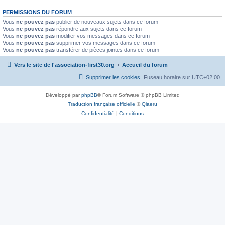
PERMISSIONS DU FORUM
Vous
ne pouvez pas
publier de nouveaux sujets dans ce forum
Vous
ne pouvez pas
répondre aux sujets dans ce forum
Vous
ne pouvez pas
modifier vos messages dans ce forum
Vous
ne pouvez pas
supprimer vos messages dans ce forum
Vous
ne pouvez pas
transférer de pièces jointes dans ce forum
Vers le site de l'association-first30.org
Accueil du forum
Supprimer les cookies
Fuseau horaire sur
UTC+02:00
Développé par
phpBB
® Forum Software © phpBB Limited
Traduction française officielle
©
Qiaeru
Confidentialité
|
Conditions