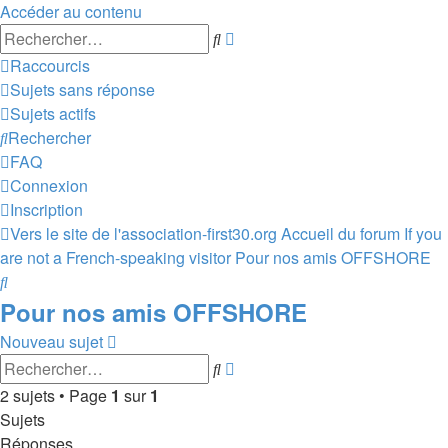
Accéder au contenu
Recherche
Rechercher
avancée
Raccourcis
Sujets sans réponse
Sujets actifs
Rechercher
FAQ
Connexion
Inscription
Vers le site de l'association-first30.org
Accueil du forum
If you
are not a French-speaking visitor
Pour nos amis OFFSHORE
Rechercher
Pour nos amis OFFSHORE
Nouveau sujet
Recherche
Rechercher
avancée
2 sujets • Page
1
sur
1
Sujets
Réponses