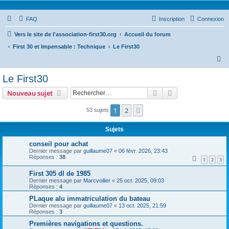
FAQ
Inscription
Connexion
Vers le site de l'association-first30.org
Accueil du forum
First 30 et Impensable : Technique
Le First30
R
e
Le First30
c
Rechercher
Recherche avanc
Nouveau sujet
h
e
1
2
Suivant
53 sujets
r
Sujets
c
conseil pour achat
h
Dernier message par
guillaume07
«
06 févr. 2026, 23:43
Réponses :
38
e
1
2
3
r
First 305 dl de 1985
Dernier message par
Marcvoilier
«
25 oct. 2025, 09:03
Réponses :
4
PLaque alu immatriculation du bateau
Dernier message par
guillaume07
«
13 oct. 2025, 21:59
Réponses :
3
Premières navigations et questions.