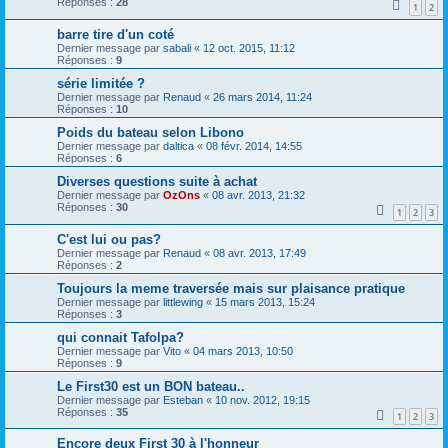
Réponses :
28
1
2
barre tire d'un coté
Dernier message par
sabali
«
12 oct. 2015, 11:12
Réponses :
9
série limitée ?
Dernier message par
Renaud
«
26 mars 2014, 11:24
Réponses :
10
Poids du bateau selon Libono
Dernier message par
daltica
«
08 févr. 2014, 14:55
Réponses :
6
Diverses questions suite à achat
Dernier message par
OzOns
«
08 avr. 2013, 21:32
Réponses :
30
1
2
3
C'est lui ou pas?
Dernier message par
Renaud
«
08 avr. 2013, 17:49
Réponses :
2
Toujours la meme traversée mais sur plaisance pratique
Dernier message par
littlewing
«
15 mars 2013, 15:24
Réponses :
3
qui connait Tafolpa?
Dernier message par
Vito
«
04 mars 2013, 10:50
Réponses :
9
Le First30 est un BON bateau..
Dernier message par
Esteban
«
10 nov. 2012, 19:15
Réponses :
35
1
2
3
Encore deux First 30 à l'honneur