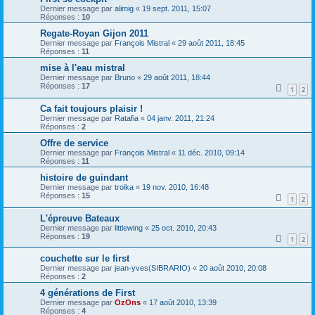
Dernier message par
alimig
«
19 sept. 2011, 15:07
Réponses :
10
Regate-Royan Gijon 2011
Dernier message par
François Mistral
«
29 août 2011, 18:45
Réponses :
11
mise à l'eau mistral
Dernier message par
Bruno
«
29 août 2011, 18:44
Réponses :
17
1
2
Ca fait toujours plaisir !
Dernier message par
Ratafia
«
04 janv. 2011, 21:24
Réponses :
2
Offre de service
Dernier message par
François Mistral
«
11 déc. 2010, 09:14
Réponses :
11
histoire de guindant
Dernier message par
troika
«
19 nov. 2010, 16:48
Réponses :
15
1
2
L'épreuve Bateaux
Dernier message par
littlewing
«
25 oct. 2010, 20:43
Réponses :
19
1
2
couchette sur le first
Dernier message par
jean-yves(SIBRARIO)
«
20 août 2010, 20:08
Réponses :
2
4 générations de First
Dernier message par
OzOns
«
17 août 2010, 13:39
Réponses :
4