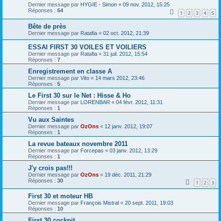
Dernier message par
HYGIE - Simon
«
09 nov. 2012, 15:25
Réponses :
64
1
2
3
4
5
Bête de près
Dernier message par
Ratafia
«
02 oct. 2012, 21:39
ESSAI FIRST 30 VOILES ET VOILIERS
Dernier message par
Ratafia
«
31 juil. 2012, 15:54
Réponses :
7
Enregistrement en classe A
Dernier message par
Vito
«
14 mars 2012, 23:46
Réponses :
5
Le First 30 sur le Net : Hisse & Ho
Dernier message par
LORENBAR
«
04 févr. 2012, 11:31
Réponses :
1
Vu aux Saintes
Dernier message par
OzOns
«
12 janv. 2012, 19:07
Réponses :
1
La revue bateaux novembre 2011
Dernier message par
Forcepas
«
03 janv. 2012, 13:29
Réponses :
1
J'y crois pas!!!
Dernier message par
OzOns
«
19 déc. 2011, 21:29
Réponses :
30
1
2
3
First 30 et moteur HB
Dernier message par
François Mistral
«
20 sept. 2011, 19:03
Réponses :
10
First 30 cockpit