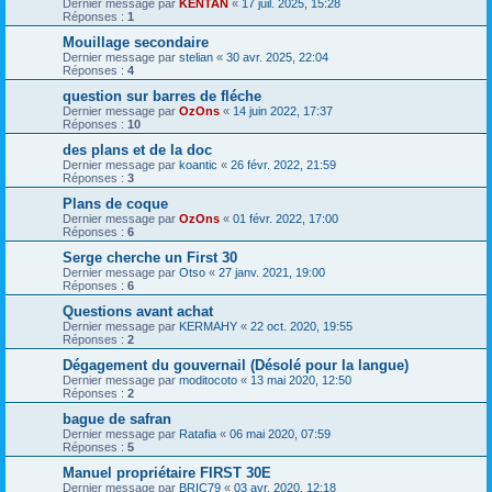
Dernier message par
KENTAN
«
17 juil. 2025, 15:28
Réponses :
1
Mouillage secondaire
Dernier message par
stelian
«
30 avr. 2025, 22:04
Réponses :
4
question sur barres de fléche
Dernier message par
OzOns
«
14 juin 2022, 17:37
Réponses :
10
des plans et de la doc
Dernier message par
koantic
«
26 févr. 2022, 21:59
Réponses :
3
Plans de coque
Dernier message par
OzOns
«
01 févr. 2022, 17:00
Réponses :
6
Serge cherche un First 30
Dernier message par
Otso
«
27 janv. 2021, 19:00
Réponses :
6
Questions avant achat
Dernier message par
KERMAHY
«
22 oct. 2020, 19:55
Réponses :
2
Dégagement du gouvernail (Désolé pour la langue)
Dernier message par
moditocoto
«
13 mai 2020, 12:50
Réponses :
2
bague de safran
Dernier message par
Ratafia
«
06 mai 2020, 07:59
Réponses :
5
Manuel propriétaire FIRST 30E
Dernier message par
BRIC79
«
03 avr. 2020, 12:18