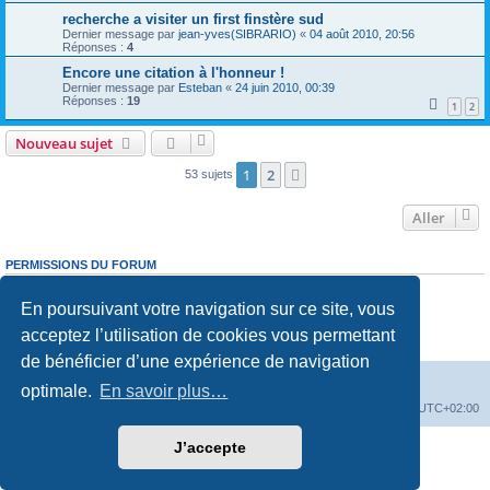
recherche a visiter un first finstère sud
Dernier message par
jean-yves(SIBRARIO)
«
04 août 2010, 20:56
Réponses :
4
Encore une citation à l'honneur !
Dernier message par
Esteban
«
24 juin 2010, 00:39
Réponses :
19
1
2
Nouveau sujet
1
2
Suivant
53 sujets
Aller
PERMISSIONS DU FORUM
Vous
ne pouvez pas
publier de nouveaux sujets dans ce forum
Vous
ne pouvez pas
répondre aux sujets dans ce forum
En poursuivant votre navigation sur ce site, vous
Vous
ne pouvez pas
modifier vos messages dans ce forum
Vous
ne pouvez pas
supprimer vos messages dans ce forum
acceptez l’utilisation de cookies vous permettant
Vous
ne pouvez pas
transférer de pièces jointes dans ce forum
de bénéficier d’une expérience de navigation
Vers le site de l'association-first30.org
Accueil du forum
optimale.
En savoir plus…
Supprimer les cookies
Fuseau horaire sur
UTC+02:00
J’accepte
Développé par
phpBB
® Forum Software © phpBB Limited
Traduction française officielle
©
Qiaeru
Confidentialité
|
Conditions