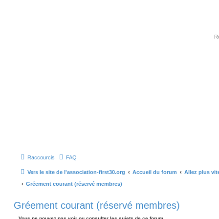
Raccourcis
FAQ
Vers le site de l'association-first30.org
Accueil du forum
Allez plus vit
Gréement courant (réservé membres)
Gréement courant (réservé membres)
Vous ne pouvez pas voir ou consulter les sujets de ce forum.