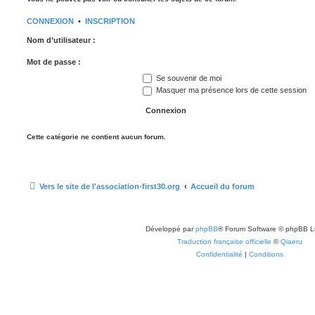
CONNEXION
•
INSCRIPTION
Nom d’utilisateur :
Mot de passe :
Se souvenir de moi
Masquer ma présence lors de cette session
Cette catégorie ne contient aucun forum.
Vers le site de l'association-first30.org
Accueil du forum
Développé par
phpBB
® Forum Software © phpBB L
Traduction française officielle
©
Qiaeru
Confidentialité
|
Conditions