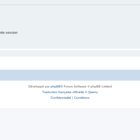
tte session
Développé par
phpBB
® Forum Software © phpBB Limited
Traduction française officielle
©
Qiaeru
Confidentialité
|
Conditions