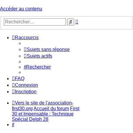
Accéder au contenu
Recherche
Rechercher
avancée
Raccourcis
Sujets sans réponse
Sujets actifs
Rechercher
FAQ
Connexion
Inscription
Vers le site de l'association-
first30.org
Accueil du forum
First
30 et Impensable : Technique
Spécial Delph 28
Rechercher