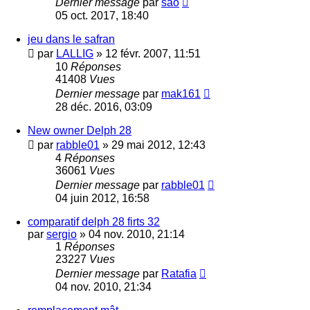
Dernier message
par
sao
05 oct. 2017, 18:40
jeu dans le safran
par
LALLIG
»
12 févr. 2007, 11:51
10
Réponses
41408
Vues
Dernier message
par
mak161
28 déc. 2016, 03:09
New owner Delph 28
par
rabble01
»
29 mai 2012, 12:43
4
Réponses
36061
Vues
Dernier message
par
rabble01
04 juin 2012, 16:58
comparatif delph 28 firts 32
par
sergio
»
04 nov. 2010, 21:14
1
Réponses
23227
Vues
Dernier message
par
Ratafia
04 nov. 2010, 21:34