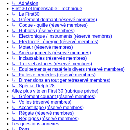
↳ Adhésion
First 30 et Impensable : Technique
↳ Le First30
↳ Gréement dormant (réservé membres)
↳ Coque - quille (réservé membres)
↳ Hublots (réservé membres)
↳ Electronique / instruments (réservé membres)
↳ Electricité - énergie (réservé membres)
↳ Moteur (réservé membres)
↳ Aménagements (réservé membres)
↳ Inclassables (réservés membres)
↳ Trucs et astuces (réservé membres)
↳ Equipements et matériels divers (réservé membres)
↳ Fuites et remèdes (réservé membres)
↳ Dimensions en tout genre(réservé membres)
↳ Spécial Delph 28
Allez plus vite en First 30 (rubrique privée)
↳ Gréement courant (réservé membres)
↳ Voiles (réservé membres)
↳ Accastillage (réservé membres)
↳ Régate (réservé membres)
↳ Réglages (réservé membres)
Les questions annexes
↳ Ports