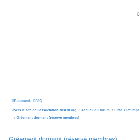
Raccourcis
FAQ
Vers le site de l'association-first30.org
Accueil du forum
First 30 et Imp
Gréement dormant (réservé membres)
Gréement dormant (réservé membres)