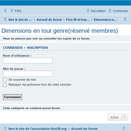
FAQ
Inscription
Connexion
R
Vers le site de l'association-first30.org
Accueil du forum
First 30 et Impensable : Technique
Dimensions en tout genre(réservé membres)
e
Dimensions en tout genre(réservé membres)
c
Vous ne pouvez pas voir ou consulter les sujets de ce forum.
h
e
CONNEXION
•
INSCRIPTION
r
Nom d’utilisateur :
c
h
Mot de passe :
e
Se souvenir de moi
r
Masquer ma présence lors de cette session
Cette catégorie ne contient aucun forum.
Aller
Vers le site de l'association-first30.org
Accueil du forum