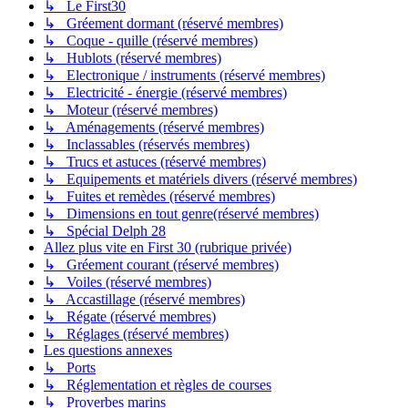
↳ Le First30
↳ Gréement dormant (réservé membres)
↳ Coque - quille (réservé membres)
↳ Hublots (réservé membres)
↳ Electronique / instruments (réservé membres)
↳ Electricité - énergie (réservé membres)
↳ Moteur (réservé membres)
↳ Aménagements (réservé membres)
↳ Inclassables (réservés membres)
↳ Trucs et astuces (réservé membres)
↳ Equipements et matériels divers (réservé membres)
↳ Fuites et remèdes (réservé membres)
↳ Dimensions en tout genre(réservé membres)
↳ Spécial Delph 28
Allez plus vite en First 30 (rubrique privée)
↳ Gréement courant (réservé membres)
↳ Voiles (réservé membres)
↳ Accastillage (réservé membres)
↳ Régate (réservé membres)
↳ Réglages (réservé membres)
Les questions annexes
↳ Ports
↳ Réglementation et règles de courses
↳ Proverbes marins