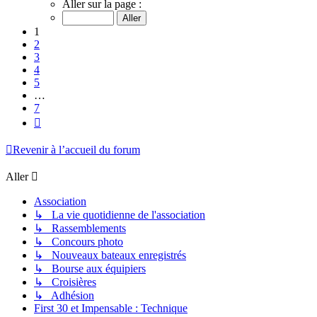
1
Aller sur la page :
sur
7
1
2
3
4
5
…
7
Suivant
Revenir à l’accueil du forum
Aller
Association
↳ La vie quotidienne de l'association
↳ Rassemblements
↳ Concours photo
↳ Nouveaux bateaux enregistrés
↳ Bourse aux équipiers
↳ Croisières
↳ Adhésion
First 30 et Impensable : Technique