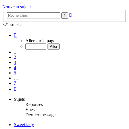
Nouveau sujet
Recherche
Rechercher
avancée
321 sujets
Page
1
Aller sur la page :
sur
7
1
2
3
4
5
…
7
Suivant
Sujets
Réponses
Vues
Dernier message
Sweet lady