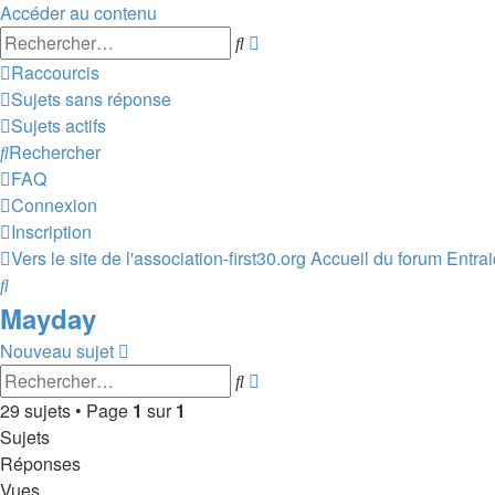
Accéder au contenu
Recherche
Rechercher
avancée
Raccourcis
Sujets sans réponse
Sujets actifs
Rechercher
FAQ
Connexion
Inscription
Vers le site de l'association-first30.org
Accueil du forum
Entra
Rechercher
Mayday
Nouveau sujet
Recherche
Rechercher
avancée
29 sujets • Page
1
sur
1
Sujets
Réponses
Vues