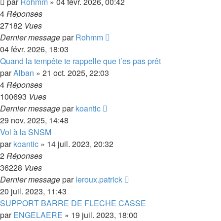
par
Rohmm
»
04 févr. 2026, 00:42
4
Réponses
27182
Vues
Dernier message
par
Rohmm
04 févr. 2026, 18:03
Quand la tempête te rappelle que t’es pas prêt
par
Alban
»
21 oct. 2025, 22:03
4
Réponses
100693
Vues
Dernier message
par
koantic
29 nov. 2025, 14:48
Vol à la SNSM
par
koantic
»
14 juil. 2023, 20:32
2
Réponses
36228
Vues
Dernier message
par
leroux.patrick
20 juil. 2023, 11:43
SUPPORT BARRE DE FLECHE CASSE
par
ENGELAERE
»
19 juil. 2023, 18:00