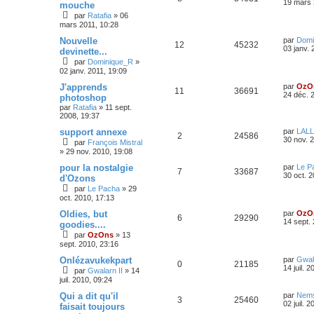
19 mars 
mouche
par
Ratafia
»
06
mars 2011, 10:28
Nouvelle
par
Domi
12
45232
03 janv. 
devinette...
par
Dominique_R
»
02 janv. 2011, 19:09
J'apprends
par
OzO
11
36691
24 déc. 
photoshop
par
Ratafia
»
11 sept.
2008, 19:37
support annexe
par
LALL
2
24586
30 nov. 
par
François Mistral
»
29 nov. 2010, 19:08
pour la nostalgie
par
Le P
7
33687
30 oct. 
d'Ozons
par
Le Pacha
»
29
oct. 2010, 17:13
Oldies, but
par
OzO
6
29290
14 sept.
goodies....
par
OzOns
»
13
sept. 2010, 23:16
Onlézavukekpart
par
Gwala
0
21185
14 juil. 
par
Gwalarn II
»
14
juil. 2010, 09:24
Qui a dit qu'il
par
Nems
3
25460
02 juil. 
faisait toujours