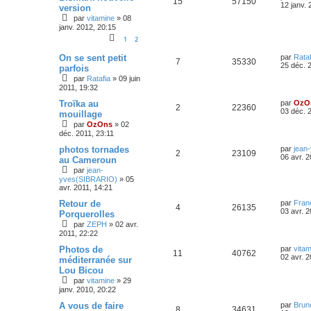
15
57150
12 janv. 
version
par
vitamine
»
08
janv. 2012, 20:15
1
2
On se sent petit
par
Rataf
7
35330
25 déc. 
parfois
par
Ratafia
»
09 juin
2011, 19:32
Troïka au
par
OzO
2
22360
03 déc. 
mouillage
par
OzOns
»
02
déc. 2011, 23:11
photos tornades
par
jean
2
23109
06 avr. 2
au Cameroun
par
jean-
yves(SIBRARIO)
»
05
avr. 2011, 14:21
Retour de
par
Franç
4
26135
03 avr. 2
Porquerolles
par
ZEPH
»
02 avr.
2011, 22:22
Photos de
par
vitam
11
40762
02 avr. 2
méditerranée sur
Lou Bicou
par
vitamine
»
29
janv. 2010, 20:22
A vous de faire
par
Brun
8
34631