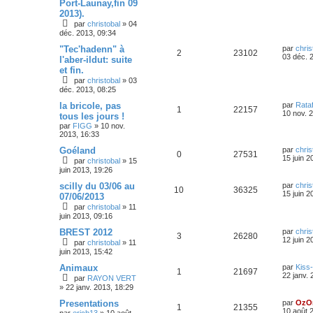
Port-Launay,fin 09
2013).
par
christobal
»
04
déc. 2013, 09:34
"Tec'hadenn" à
par
chris
2
23102
03 déc. 
l'aber-ildut: suite
et fin.
par
christobal
»
03
déc. 2013, 08:25
la bricole, pas
par
Rataf
1
22157
10 nov. 
tous les jours !
par
FIGG
»
10 nov.
2013, 16:33
Goéland
par
chris
0
27531
15 juin 2
par
christobal
»
15
juin 2013, 19:26
scilly du 03/06 au
par
chris
10
36325
15 juin 2
07/06/2013
par
christobal
»
11
juin 2013, 09:16
BREST 2012
par
chris
3
26280
12 juin 2
par
christobal
»
11
juin 2013, 15:42
Animaux
par
Kiss-
1
21697
22 janv. 
par
RAYON VERT
»
22 janv. 2013, 18:29
Presentations
par
OzO
1
21355
10 août 