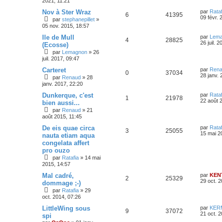
2021, 11:21
Nov à Ster Wraz
par
Rataf
6
41395
09 févr. 
par
stephanepillet
»
05 nov. 2015, 18:57
Ile de Mull
par
Lem
4
28825
26 juil. 
(Ecosse)
par
Lemagnon
»
26
juil. 2017, 09:47
Carteret
par
Ren
0
37034
28 janv. 
par
Renaud
»
28
janv. 2017, 22:20
Dunkerque, c'est
par
Rataf
1
21978
22 août 
bien aussi...
par
Renaud
»
21
août 2015, 11:45
De eis quae circa
par
Rataf
3
25055
15 mai 2
nauta etiam aqua
congelata affert
pro ouzo
par
Ratafia
»
14 mai
2015, 14:57
Mal cadré,
par
KEN
2
25329
29 oct. 2
dommage ;-)
par
Ratafia
»
29
oct. 2014, 07:26
LittleWing sous
par
KER
9
37072
21 oct. 
spi