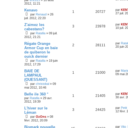
par
ericb13
»
10 août
2012, 11:21
Kenavo
par
KEN
1
20727
27 juil. 
par
Renaud
»
26
juil. 2012, 22:20
Z'aimez les
par
KEN
3
23978
10 juil. 
cabestans?
par
Ratafia
»
09 juil.
2012, 21:21
Régate Orange
par
Rataf
2
28111
20 juin 2
Armor Cup en baie
de quiberon le
ouick dernier
par
Ratafia
»
19 juin
2012, 17:29
BAIE DE
par
Mari
1
21000
09 mai 2
LAMPAUL
(OUESSANT)
par
christobal
»
09
mai 2012, 10:46
Belle ile 360 °
par
KEN
1
21405
30 avr. 
par
Ratafia
»
29 avr.
2012, 19:39
L'hiver sur le
par
Petit
3
24425
12 févr. 
Léman
par
OzOns
»
08
févr. 2012, 20:09
Bismark nouvelle
par
Vito