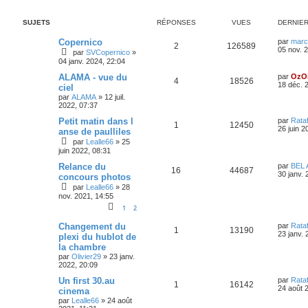
SUJETS
RÉPONSES
VUES
DERNIE
Copernico
par
marc
2
126589
05 nov. 
par
SVCopernico
»
04 janv. 2024, 22:04
ALAMA - vue du
par
OzO
4
18526
18 déc. 
ciel
par
ALAMA
»
12 juil.
2022, 07:37
Petit matin dans l
par
Rataf
1
12450
26 juin 2
anse de paulliles
par
Lealle66
»
25
juin 2022, 08:31
Relance du
par
BEL
16
44687
30 janv. 
concours photos
par
Lealle66
»
28
nov. 2021, 14:55
1
2
Changement du
par
Rataf
1
13190
23 janv. 
plexi du hublot de
la chambre
par
Olivier29
»
23 janv.
2022, 20:09
Un first 30.au
par
Rataf
1
16142
24 août 
cinema
par
Lealle66
»
24 août