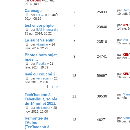
par
OzOns
»
01 janv.
2013, 10:12
Carenage
par
Rataf
2
25033
10 août 
par
FIGG
»
10 août
2014, 08:19
test envoi phpto
par
OzO
2
23846
14 avr. 
par
BAZIN gerard
»
13 avr. 2014, 20:22
La saint Valentin
par
Vito
2
23518
15 févr. 
par
vitamine
»
14
févr. 2014, 22:29
Photos hors sujet,
par
KEN
3
24741
02 févr. 
mais,...
par
Ratafia
»
01
févr. 2014, 19:39
levé ou couché ?
par
KEN
18
59697
16 déc. 
par
veni etiam
»
28
nov. 2013, 23:56
1
2
Tech'hadenn à
par
Mari
11
39530
07 déc. 
l'aber-ildut, soirée
du 14 juillet 2013.
par
christobal
»
28
nov. 2013, 12:00
Remontée de
par
Sind
13
46271
06 déc. 
l'Aulne
(Tec'hadenn à