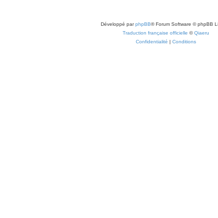
Développé par
phpBB
® Forum Software © phpBB L
Traduction française officielle
©
Qiaeru
Confidentialité
|
Conditions