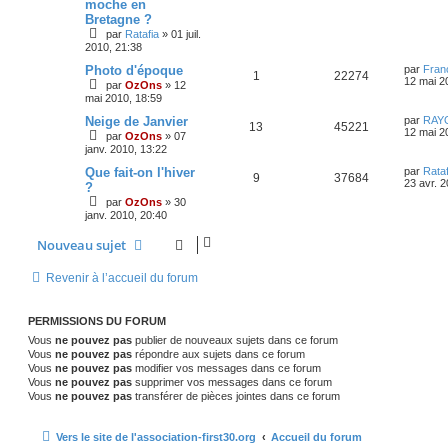
moche en
Bretagne ?
par
Ratafia
»
01 juil.
2010, 21:38
Photo d'époque
par
Fran
1
22274
12 mai 2
par
OzOns
»
12
mai 2010, 18:59
Neige de Janvier
par
RAY
13
45221
12 mai 2
par
OzOns
»
07
janv. 2010, 13:22
Que fait-on l'hiver
par
Rataf
9
37684
23 avr. 
?
par
OzOns
»
30
janv. 2010, 20:40
Nouveau sujet
Revenir à l’accueil du forum
PERMISSIONS DU FORUM
Vous
ne pouvez pas
publier de nouveaux sujets dans ce forum
Vous
ne pouvez pas
répondre aux sujets dans ce forum
Vous
ne pouvez pas
modifier vos messages dans ce forum
Vous
ne pouvez pas
supprimer vos messages dans ce forum
Vous
ne pouvez pas
transférer de pièces jointes dans ce forum
Vers le site de l'association-first30.org
Accueil du forum