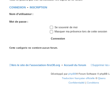
CONNEXION
•
INSCRIPTION
Nom d’utilisateur :
Mot de passe :
Se souvenir de moi
Masquer ma présence lors de cette session
Cette catégorie ne contient aucun forum.
Vers le site de l'association-first30.org
Accueil du forum
Supprimer les 
Développé par
phpBB
® Forum Software © phpBB L
Traduction française officielle
©
Qiaeru
Confidentialité
|
Conditions