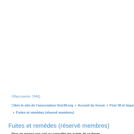
Raccourcis
FAQ
Vers le site de l'association-first30.org
Accueil du forum
First 30 et Imp
Fuites et remèdes (réservé membres)
Fuites et remèdes (réservé membres)
Vous ne pouvez pas voir ou consulter les sujets de ce forum.