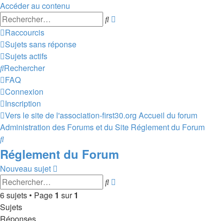
Accéder au contenu
Recherche
Rechercher
avancée
Raccourcis
Sujets sans réponse
Sujets actifs
Rechercher
FAQ
Connexion
Inscription
Vers le site de l'association-first30.org
Accueil du forum
Administration des Forums et du Site
Réglement du Forum
Rechercher
Réglement du Forum
Nouveau sujet
Recherche
Rechercher
avancée
6 sujets • Page
1
sur
1
Sujets
Réponses