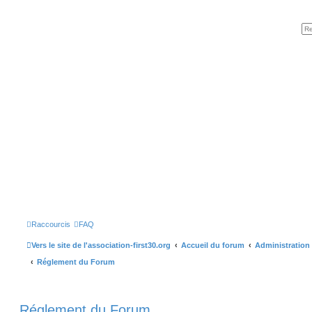
Raccourcis
FAQ
Vers le site de l'association-first30.org
Accueil du forum
Administration
Réglement du Forum
Réglement du Forum