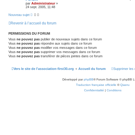
par
Administrateur
»
24 sept. 2005, 11:48
Nouveau sujet
Revenir à l’accueil du forum
PERMISSIONS DU FORUM
Vous
ne pouvez pas
publier de nouveaux sujets dans ce forum
Vous
ne pouvez pas
répondre aux sujets dans ce forum
Vous
ne pouvez pas
modifier vos messages dans ce forum
Vous
ne pouvez pas
supprimer vos messages dans ce forum
Vous
ne pouvez pas
transférer de pièces jointes dans ce forum
Vers le site de l'association-first30.org
Accueil du forum
Supprimer les 
Développé par
phpBB
® Forum Software © phpBB L
Traduction française officielle
©
Qiaeru
Confidentialité
|
Conditions