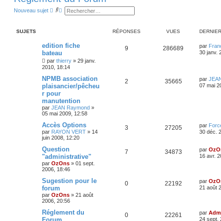
R
R
Nouveau sujet
e
e
c
c
h
h
SUJETS
RÉPONSES
VUES
DERNIE
e
e
r
r
c
c
edition fiche
par
Franç
9
286689
h
h
bateau
30 janv. 
e
e
par
thierry
»
29 janv.
r
a
2010, 18:14
v
a
NPMB association
par
JEA
n
2
35665
plaisancier/pêcheu
07 mai 2
c
é
r pour
e
manutention
par
JEAN Raymond
»
05 mai 2009, 12:58
Accès Options
par
Forc
3
27205
par
RAYON VERT
»
14
30 déc. 
juin 2008, 12:20
Question
par
OzO
7
34873
"administrative"
16 avr. 
par
OzOns
»
01 sept.
2006, 18:46
Sugestion pour le
par
OzO
0
22192
forum
21 août 
par
OzOns
»
21 août
2006, 20:56
Réglement du
par
Admi
0
22261
Forum
24 sept.