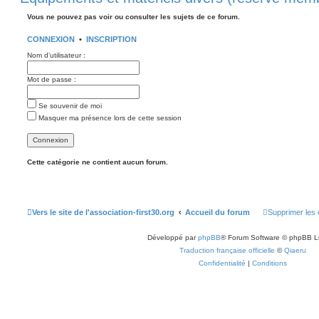
Vous ne pouvez pas voir ou consulter les sujets de ce forum.
CONNEXION
•
INSCRIPTION
Nom d’utilisateur :
Mot de passe :
Se souvenir de moi
Masquer ma présence lors de cette session
Cette catégorie ne contient aucun forum.
Vers le site de l'association-first30.org
Accueil du forum
Supprimer les 
Développé par
phpBB
® Forum Software © phpBB L
Traduction française officielle
©
Qiaeru
Confidentialité
|
Conditions