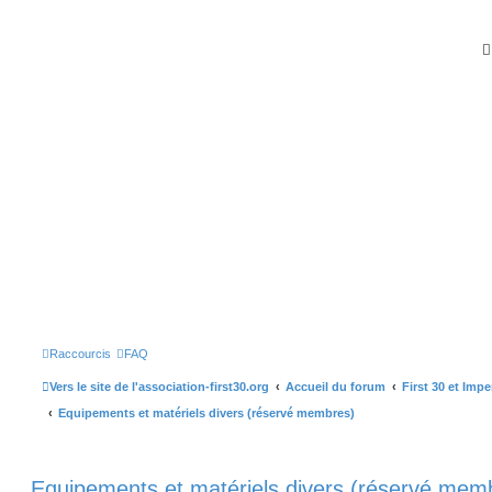
Raccourcis
FAQ
Vers le site de l'association-first30.org
Accueil du forum
First 30 et Imp
Equipements et matériels divers (réservé membres)
Equipements et matériels divers (réservé mem