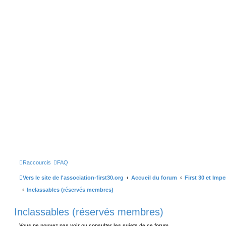
Raccourcis
FAQ
Vers le site de l'association-first30.org
Accueil du forum
First 30 et Imp
Inclassables (réservés membres)
Inclassables (réservés membres)
Vous ne pouvez pas voir ou consulter les sujets de ce forum.