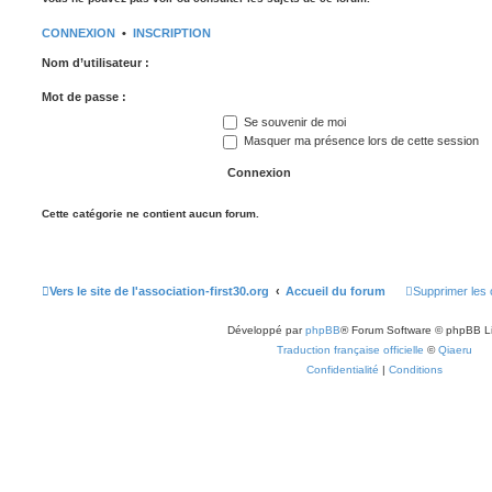
CONNEXION
•
INSCRIPTION
Nom d’utilisateur :
Mot de passe :
Se souvenir de moi
Masquer ma présence lors de cette session
Cette catégorie ne contient aucun forum.
Vers le site de l'association-first30.org
Accueil du forum
Supprimer les 
Développé par
phpBB
® Forum Software © phpBB L
Traduction française officielle
©
Qiaeru
Confidentialité
|
Conditions