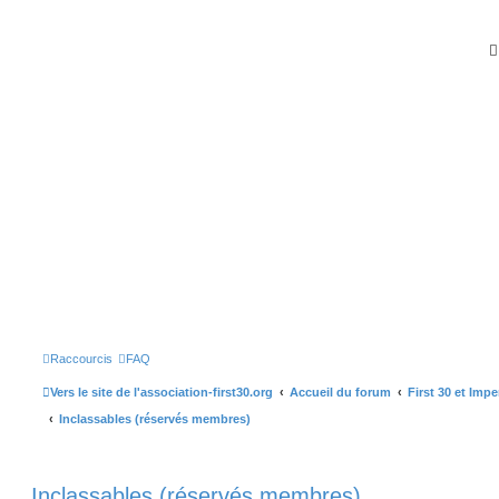
Raccourcis
FAQ
Vers le site de l'association-first30.org
Accueil du forum
First 30 et Imp
Inclassables (réservés membres)
Inclassables (réservés membres)