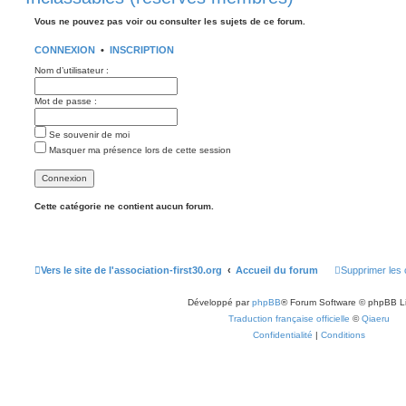
Vous ne pouvez pas voir ou consulter les sujets de ce forum.
CONNEXION
•
INSCRIPTION
Nom d’utilisateur :
Mot de passe :
Se souvenir de moi
Masquer ma présence lors de cette session
Cette catégorie ne contient aucun forum.
Vers le site de l'association-first30.org
Accueil du forum
Supprimer les 
Développé par
phpBB
® Forum Software © phpBB L
Traduction française officielle
©
Qiaeru
Confidentialité
|
Conditions