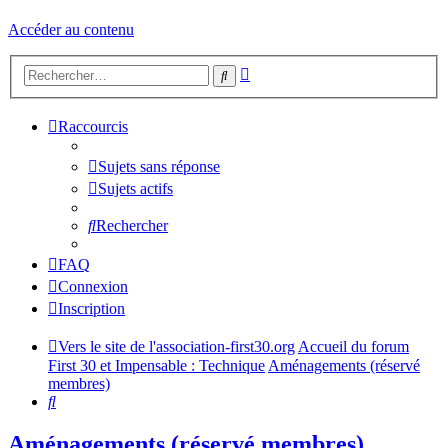
Accéder au contenu
Recherche
Rechercher
avancée
Raccourcis
Sujets sans réponse
Sujets actifs
Rechercher
FAQ
Connexion
Inscription
Vers le site de l'association-first30.org
Accueil du forum
First 30 et Impensable : Technique
Aménagements (réservé
membres)
Rechercher
Aménagements (réservé membres)