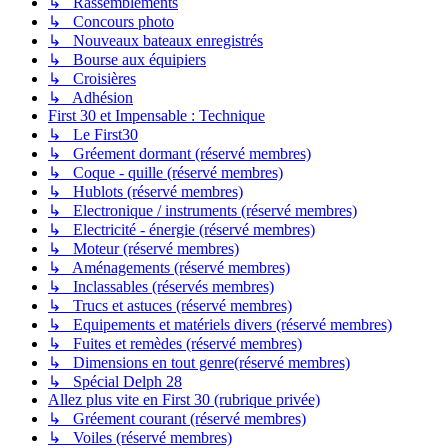
↳ Rassemblements
↳ Concours photo
↳ Nouveaux bateaux enregistrés
↳ Bourse aux équipiers
↳ Croisières
↳ Adhésion
First 30 et Impensable : Technique
↳ Le First30
↳ Gréement dormant (réservé membres)
↳ Coque - quille (réservé membres)
↳ Hublots (réservé membres)
↳ Electronique / instruments (réservé membres)
↳ Electricité - énergie (réservé membres)
↳ Moteur (réservé membres)
↳ Aménagements (réservé membres)
↳ Inclassables (réservés membres)
↳ Trucs et astuces (réservé membres)
↳ Equipements et matériels divers (réservé membres)
↳ Fuites et remèdes (réservé membres)
↳ Dimensions en tout genre(réservé membres)
↳ Spécial Delph 28
Allez plus vite en First 30 (rubrique privée)
↳ Gréement courant (réservé membres)
↳ Voiles (réservé membres)