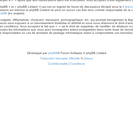
rticiper à « » après que des modifications aient été effectuées, vous acceptez d’être légalement 
hpBB » et « phpBB Limited ») qui est un logiciel de forum de discussions déclaré sous la «
licen
discussions sur internet et phpBB Limited ne peut en aucun cas être tenu comme responsable de l
phpBB
(en anglais).
lgaire, diffamatoire, choquant, menaçant, pornographique, etc. qui pourrait transgresser la lég
vous vous exposez à un bannissement immédiat et définitif et nous nous réservons le droit d’avertir 
s conditions. Vous acceptez le fait que « » ait le droit de supprimer, de modifier, de déplacer ou
 toutes les informations que vous avez renseignées soient enregistrées dans notre base de donnée
e responsables en cas de tentative de piratage informatique visant à compromettre vos données
Développé par
phpBB
® Forum Software © phpBB Limited
Traduction française officielle
©
Qiaeru
Confidentialité
|
Conditions