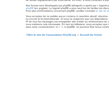
de vérifier régulièrement par vous-même. En effet, si vous continuez à pa
Nos forums sont développés par phpBB (désignés ci-après par « logiciel p
phpBB
(en anglais). Le logiciel phpBB a pour seul but de faciliter les 
Pour plus d’informations concernant phpBB, veuillez consulter
le site de 
Vous acceptez de ne publier aucun contenu à caractère abusif, obscène, vu
ou encore la loi internationale. Si vous ne respectez pas ces dispositions, 
IP de tous les messages est enregistrée afin d’aider au renforcement de ce
nous estimons cela nécessaire. En tant qu’utilisateur, vous acceptez que
sans votre consentement, ni « », ni phpBB, ne pourront être tenus comm
Vers le site de l'association-first30.org
Accueil du forum