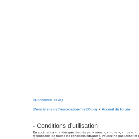
Raccourcis
FAQ
Vers le site de l'association-first30.org
Accueil du forum
- Conditions d’utilisation
En accédant à « » (désigné ci-après par « nous », « notre », « nos », « »
responsable de toutes les conditions suivantes, veuillez ne pas utiliser 