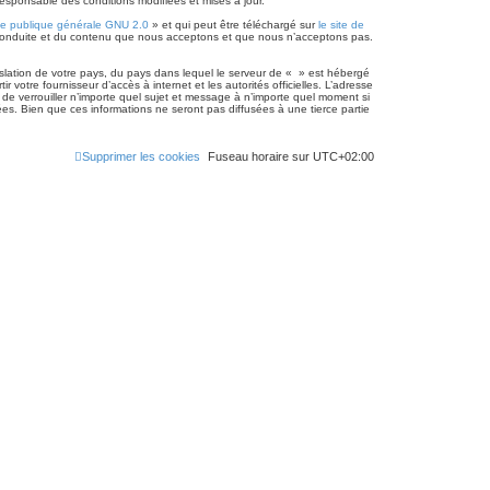
responsable des conditions modifiées et mises à jour.
ce publique générale GNU 2.0
» et qui peut être téléchargé sur
le site de
r
a conduite et du contenu que nous acceptons et que nous n’acceptons pas.
c
islation de votre pays, du pays dans lequel le serveur de « » est hébergé
h
votre fournisseur d’accès à internet et les autorités officielles. L’adresse
 de verrouiller n’importe quel sujet et message à n’importe quel moment si
e
s. Bien que ces informations ne seront pas diffusées à une tierce partie
.
r
Supprimer les cookies
Fuseau horaire sur
UTC+02:00