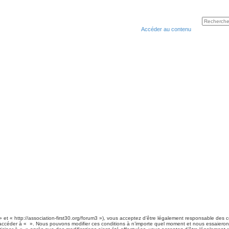
Accéder au contenu
 et « http://association-first30.org/forum3 »), vous acceptez d’être légalement responsable des 
et accéder à « ». Nous pouvons modifier ces conditions à n’importe quel moment et nous essaiero