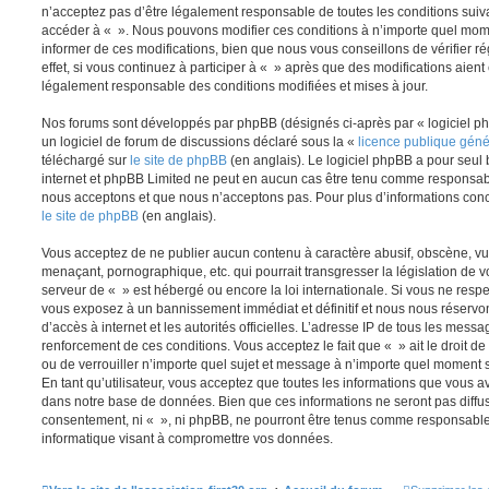
n’acceptez pas d’être légalement responsable de toutes les conditions suivan
accéder à « ». Nous pouvons modifier ces conditions à n’importe quel mom
informer de ces modifications, bien que nous vous conseillons de vérifier
effet, si vous continuez à participer à « » après que des modifications aient
légalement responsable des conditions modifiées et mises à jour.
Nos forums sont développés par phpBB (désignés ci-après par « logiciel ph
un logiciel de forum de discussions déclaré sous la «
licence publique gén
téléchargé sur
le site de phpBB
(en anglais). Le logiciel phpBB a pour seul b
internet et phpBB Limited ne peut en aucun cas être tenu comme responsab
nous acceptons et que nous n’acceptons pas. Pour plus d’informations conc
le site de phpBB
(en anglais).
Vous acceptez de ne publier aucun contenu à caractère abusif, obscène, vul
menaçant, pornographique, etc. qui pourrait transgresser la législation de v
serveur de « » est hébergé ou encore la loi internationale. Si vous ne resp
vous exposez à un bannissement immédiat et définitif et nous nous réservons 
d’accès à internet et les autorités officielles. L’adresse IP de tous les messa
renforcement de ces conditions. Vous acceptez le fait que « » ait le droit de
ou de verrouiller n’importe quel sujet et message à n’importe quel moment 
En tant qu’utilisateur, vous acceptez que toutes les informations que vous 
dans notre base de données. Bien que ces informations ne seront pas diffus
consentement, ni « », ni phpBB, ne pourront être tenus comme responsables
informatique visant à compromettre vos données.