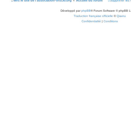
Vers le site de l'association-first30.org
Accueil du forum
Supprimer les 
Développé par
phpBB
® Forum Software © phpBB L
Traduction française officielle
©
Qiaeru
Confidentialité
|
Conditions