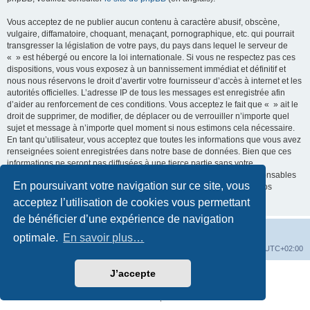
Vous acceptez de ne publier aucun contenu à caractère abusif, obscène,
vulgaire, diffamatoire, choquant, menaçant, pornographique, etc. qui pourrait
transgresser la législation de votre pays, du pays dans lequel le serveur de
« » est hébergé ou encore la loi internationale. Si vous ne respectez pas ces
dispositions, vous vous exposez à un bannissement immédiat et définitif et
nous nous réservons le droit d’avertir votre fournisseur d’accès à internet et les
autorités officielles. L’adresse IP de tous les messages est enregistrée afin
d’aider au renforcement de ces conditions. Vous acceptez le fait que « » ait le
droit de supprimer, de modifier, de déplacer ou de verrouiller n’importe quel
sujet et message à n’importe quel moment si nous estimons cela nécessaire.
En tant qu’utilisateur, vous acceptez que toutes les informations que vous avez
renseignées soient enregistrées dans notre base de données. Bien que ces
informations ne seront pas diffusées à une tierce partie sans votre
consentement, ni « », ni phpBB, ne pourront être tenus comme responsables
En poursuivant votre navigation sur ce site, vous
en cas de tentative de piratage informatique visant à compromettre vos
données.
acceptez l’utilisation de cookies vous permettant
de bénéficier d’une expérience de navigation
Vers le site de l'association-first30.org
Accueil du forum
optimale.
En savoir plus…
Supprimer les cookies
Fuseau horaire sur
UTC+02:00
J’accepte
Développé par
phpBB
® Forum Software © phpBB Limited
Traduction française officielle
©
Qiaeru
Confidentialité
|
Conditions