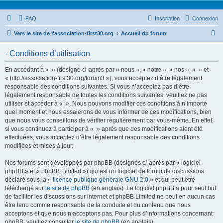
FAQ
Inscription
Connexion
R
Vers le site de l'association-first30.org
Accueil du forum
e
- Conditions d’utilisation
c
h
En accédant à « » (désigné ci-après par « nous », « notre », « nos », « » et
« http://association-first30.org/forum3 »), vous acceptez d’être légalement
e
responsable des conditions suivantes. Si vous n’acceptez pas d’être
r
légalement responsable de toutes les conditions suivantes, veuillez ne pas
utiliser et accéder à « ». Nous pouvons modifier ces conditions à n’importe
c
quel moment et nous essaierons de vous informer de ces modifications, bien
h
que nous vous conseillons de vérifier régulièrement par vous-même. En effet,
si vous continuez à participer à « » après que des modifications aient été
e
effectuées, vous acceptez d’être légalement responsable des conditions
r
modifiées et mises à jour.
Nos forums sont développés par phpBB (désignés ci-après par « logiciel
phpBB » et « phpBB Limited ») qui est un logiciel de forum de discussions
déclaré sous la «
licence publique générale GNU 2.0
» et qui peut être
téléchargé sur
le site de phpBB
(en anglais). Le logiciel phpBB a pour seul but
de faciliter les discussions sur internet et phpBB Limited ne peut en aucun cas
être tenu comme responsable de la conduite et du contenu que nous
acceptons et que nous n’acceptons pas. Pour plus d’informations concernant
phpBB, veuillez consulter
le site de phpBB
(en anglais).