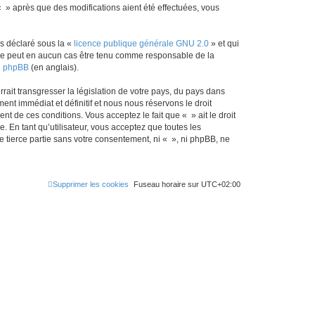
« » après que des modifications aient été effectuées, vous
ns déclaré sous la «
licence publique générale GNU 2.0
» et qui
ed ne peut en aucun cas être tenu comme responsable de la
de phpBB
(en anglais).
ait transgresser la législation de votre pays, du pays dans
nt immédiat et définitif et nous nous réservons le droit
ent de ces conditions. Vous acceptez le fait que « » ait le droit
 En tant qu’utilisateur, vous acceptez que toutes les
 tierce partie sans votre consentement, ni « », ni phpBB, ne
Supprimer les cookies
Fuseau horaire sur
UTC+02:00