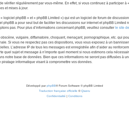
e vérifier régulièrement par vous-même. En effet, si vous continuez à participer à 
s et mises à jour.
 logiciel phpBB » et « phpBB Limited ») qui est un logiciel de forum de discussio
iel phpBB a pour seul but de faciliter les discussions sur internet et phpBB Limit
ptons pas. Pour plus d’informations concernant phpBB, veuillez consulter
le site 
obscène, vulgaire, diffamatoire, choquant, menaçant, pornographique, etc. qui pourr
onale. Si vous ne respectez pas ces dispositions, vous vous exposez à un bannisseme
fficielles. L’adresse IP de tous les messages est enregistrée afin d’aider au renforcem
rte quel sujet et message à n’importe quel moment si nous estimons cela nécessaire.
ns notre base de données. Bien que ces informations ne seront pas diffusées à une
e piratage informatique visant à compromettre vos données.
Développé par
phpBB
® Forum Software © phpBB Limited
Traduction française officielle
©
Qiaeru
Confidentialité
|
Conditions