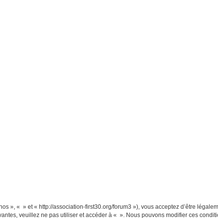
nos », « » et « http://association-first30.org/forum3 »), vous acceptez d’être léga
vantes, veuillez ne pas utiliser et accéder à « ». Nous pouvons modifier ces cond