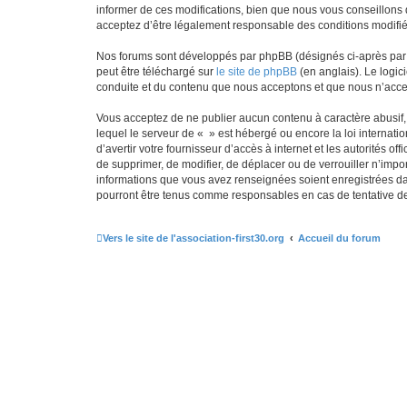
informer de ces modifications, bien que nous vous conseillons d
acceptez d’être légalement responsable des conditions modifiée
Nos forums sont développés par phpBB (désignés ci-après par «
peut être téléchargé sur
le site de phpBB
(en anglais). Le logic
conduite et du contenu que nous acceptons et que nous n’acce
Vous acceptez de ne publier aucun contenu à caractère abusif, 
lequel le serveur de « » est hébergé ou encore la loi internati
d’avertir votre fournisseur d’accès à internet et les autorités o
de supprimer, de modifier, de déplacer ou de verrouiller n’impo
informations que vous avez renseignées soient enregistrées da
pourront être tenus comme responsables en cas de tentative d
Vers le site de l'association-first30.org
Accueil du forum