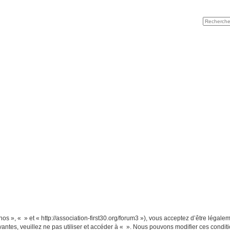
nos », « » et « http://association-first30.org/forum3 »), vous acceptez d’être léga
vantes, veuillez ne pas utiliser et accéder à « ». Nous pouvons modifier ces cond