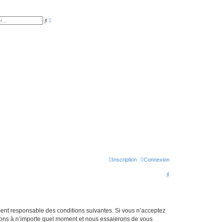
R
R
e
e
c
c
h
h
e
e
r
r
c
c
h
h
e
e
a
r
v
a
n
c
é
e
Inscription
Connexion
R
e
c
h
lement responsable des conditions suivantes. Si vous n’acceptez
itions à n’importe quel moment et nous essaierons de vous
e