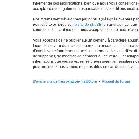
informer de ces modifications, bien que nous vous conseillons d
acceptez d’être légalement responsable des conditions modifiée
Nos forums sont développés par phpBB (désignés ci-après par «
peut être téléchargé sur
le site de phpBB
(en anglais). Le logic
conduite et du contenu que nous acceptons et que nous n’acce
Vous acceptez de ne publier aucun contenu à caractère abusif, 
lequel le serveur de « » est hébergé ou encore la loi internati
d’avertir votre fournisseur d’accès à internet et les autorités o
de supprimer, de modifier, de déplacer ou de verrouiller n’impo
informations que vous avez renseignées soient enregistrées da
pourront être tenus comme responsables en cas de tentative d
Vers le site de l'association-first30.org
Accueil du forum