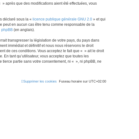
« » après que des modifications aient été effectuées, vous
r
c
ns déclaré sous la «
licence publique générale GNU 2.0
» et qui
h
ed ne peut en aucun cas être tenu comme responsable de la
de phpBB
(en anglais).
e
r
ait transgresser la législation de votre pays, du pays dans
nt immédiat et définitif et nous nous réservons le droit
ent de ces conditions. Vous acceptez le fait que « » ait le droit
 En tant qu’utilisateur, vous acceptez que toutes les
 tierce partie sans votre consentement, ni « », ni phpBB, ne
Supprimer les cookies
Fuseau horaire sur
UTC+02:00