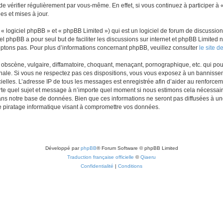
e vérifier régulièrement par vous-même. En effet, si vous continuez à participer à 
s et mises à jour.
 logiciel phpBB » et « phpBB Limited ») qui est un logiciel de forum de discussio
iel phpBB a pour seul but de faciliter les discussions sur internet et phpBB Limit
ptons pas. Pour plus d’informations concernant phpBB, veuillez consulter
le site 
obscène, vulgaire, diffamatoire, choquant, menaçant, pornographique, etc. qui pourr
onale. Si vous ne respectez pas ces dispositions, vous vous exposez à un bannisseme
fficielles. L’adresse IP de tous les messages est enregistrée afin d’aider au renforcem
rte quel sujet et message à n’importe quel moment si nous estimons cela nécessaire.
ns notre base de données. Bien que ces informations ne seront pas diffusées à une
e piratage informatique visant à compromettre vos données.
Développé par
phpBB
® Forum Software © phpBB Limited
Traduction française officielle
©
Qiaeru
Confidentialité
|
Conditions