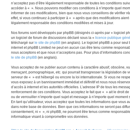
n’acceptez pas d’être légalement responsable de toutes les conditions suivan
accéder à « ». Nous pouvons modifier ces conditions à n’importe quel mom
informer de ces modifications, bien que nous vous conseillons de vérifier
effet, si vous continuez à participer à « » après que des modifications aient
légalement responsable des conditions modifiées et mises à jour.
Nos forums sont développés par phpBB (désignés ci-après par « logiciel ph
un logiciel de forum de discussions déclaré sous la «
licence publique gén
téléchargé sur
le site de phpBB
(en anglais). Le logiciel phpBB a pour seul b
internet et phpBB Limited ne peut en aucun cas être tenu comme responsab
nous acceptons et que nous n’acceptons pas. Pour plus d’informations conc
le site de phpBB
(en anglais).
Vous acceptez de ne publier aucun contenu à caractère abusif, obscène, vul
menaçant, pornographique, etc. qui pourrait transgresser la législation de v
serveur de « » est hébergé ou encore la loi internationale. Si vous ne resp
vous exposez à un bannissement immédiat et définitif et nous nous réservons 
d’accès à internet et les autorités officielles. L’adresse IP de tous les messa
renforcement de ces conditions. Vous acceptez le fait que « » ait le droit de
ou de verrouiller n’importe quel sujet et message à n’importe quel moment 
En tant qu’utilisateur, vous acceptez que toutes les informations que vous 
dans notre base de données. Bien que ces informations ne seront pas diffus
consentement, ni « », ni phpBB, ne pourront être tenus comme responsables
informatique visant à compromettre vos données.