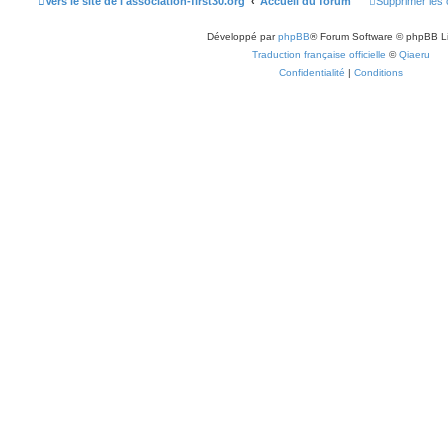
Vers le site de l'association-first30.org
Accueil du forum
Supprimer les 
Développé par
phpBB
® Forum Software © phpBB L
Traduction française officielle
©
Qiaeru
Confidentialité
|
Conditions