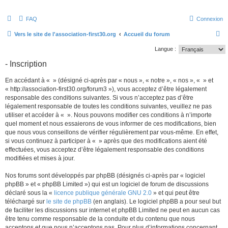
FAQ
Connexion
R
Vers le site de l'association-first30.org
Accueil du forum
e
Langue :
c
- Inscription
h
En accédant à « » (désigné ci-après par « nous », « notre », « nos », « » et
e
« http://association-first30.org/forum3 »), vous acceptez d’être légalement
r
responsable des conditions suivantes. Si vous n’acceptez pas d’être
légalement responsable de toutes les conditions suivantes, veuillez ne pas
c
utiliser et accéder à « ». Nous pouvons modifier ces conditions à n’importe
h
quel moment et nous essaierons de vous informer de ces modifications, bien
e
que nous vous conseillons de vérifier régulièrement par vous-même. En effet,
si vous continuez à participer à « » après que des modifications aient été
r
effectuées, vous acceptez d’être légalement responsable des conditions
modifiées et mises à jour.
Nos forums sont développés par phpBB (désignés ci-après par « logiciel
phpBB » et « phpBB Limited ») qui est un logiciel de forum de discussions
déclaré sous la «
licence publique générale GNU 2.0
» et qui peut être
téléchargé sur
le site de phpBB
(en anglais). Le logiciel phpBB a pour seul but
de faciliter les discussions sur internet et phpBB Limited ne peut en aucun cas
être tenu comme responsable de la conduite et du contenu que nous
acceptons et que nous n’acceptons pas. Pour plus d’informations concernant