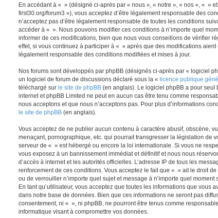
En accédant à « » (désigné ci-après par « nous », « notre », « nos », « » et 
first30.org/forum3 »), vous acceptez d’être légalement responsable des cond
n’acceptez pas d’être légalement responsable de toutes les conditions suivan
accéder à « ». Nous pouvons modifier ces conditions à n’importe quel mom
informer de ces modifications, bien que nous vous conseillons de vérifier
effet, si vous continuez à participer à « » après que des modifications aient
légalement responsable des conditions modifiées et mises à jour.
Nos forums sont développés par phpBB (désignés ci-après par « logiciel ph
un logiciel de forum de discussions déclaré sous la «
licence publique gén
téléchargé sur
le site de phpBB
(en anglais). Le logiciel phpBB a pour seul b
internet et phpBB Limited ne peut en aucun cas être tenu comme responsab
nous acceptons et que nous n’acceptons pas. Pour plus d’informations conc
le site de phpBB
(en anglais).
Vous acceptez de ne publier aucun contenu à caractère abusif, obscène, vul
menaçant, pornographique, etc. qui pourrait transgresser la législation de v
serveur de « » est hébergé ou encore la loi internationale. Si vous ne resp
vous exposez à un bannissement immédiat et définitif et nous nous réservons 
d’accès à internet et les autorités officielles. L’adresse IP de tous les messa
renforcement de ces conditions. Vous acceptez le fait que « » ait le droit de
ou de verrouiller n’importe quel sujet et message à n’importe quel moment 
En tant qu’utilisateur, vous acceptez que toutes les informations que vous 
dans notre base de données. Bien que ces informations ne seront pas diffus
consentement, ni « », ni phpBB, ne pourront être tenus comme responsables
informatique visant à compromettre vos données.