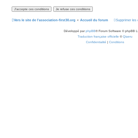
Vers le site de l'association-first30.org
Accueil du forum
Supprimer les 
Développé par
phpBB
® Forum Software © phpBB L
Traduction française officielle
©
Qiaeru
Confidentialité
|
Conditions