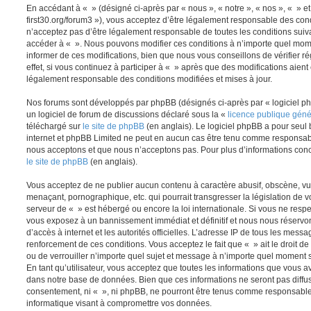
En accédant à « » (désigné ci-après par « nous », « notre », « nos », « » et 
first30.org/forum3 »), vous acceptez d’être légalement responsable des cond
n’acceptez pas d’être légalement responsable de toutes les conditions suivan
accéder à « ». Nous pouvons modifier ces conditions à n’importe quel mom
informer de ces modifications, bien que nous vous conseillons de vérifier
effet, si vous continuez à participer à « » après que des modifications aient
légalement responsable des conditions modifiées et mises à jour.
Nos forums sont développés par phpBB (désignés ci-après par « logiciel ph
un logiciel de forum de discussions déclaré sous la «
licence publique gén
téléchargé sur
le site de phpBB
(en anglais). Le logiciel phpBB a pour seul b
internet et phpBB Limited ne peut en aucun cas être tenu comme responsab
nous acceptons et que nous n’acceptons pas. Pour plus d’informations conc
le site de phpBB
(en anglais).
Vous acceptez de ne publier aucun contenu à caractère abusif, obscène, vul
menaçant, pornographique, etc. qui pourrait transgresser la législation de v
serveur de « » est hébergé ou encore la loi internationale. Si vous ne resp
vous exposez à un bannissement immédiat et définitif et nous nous réservons 
d’accès à internet et les autorités officielles. L’adresse IP de tous les messa
renforcement de ces conditions. Vous acceptez le fait que « » ait le droit de
ou de verrouiller n’importe quel sujet et message à n’importe quel moment 
En tant qu’utilisateur, vous acceptez que toutes les informations que vous 
dans notre base de données. Bien que ces informations ne seront pas diffus
consentement, ni « », ni phpBB, ne pourront être tenus comme responsables
informatique visant à compromettre vos données.