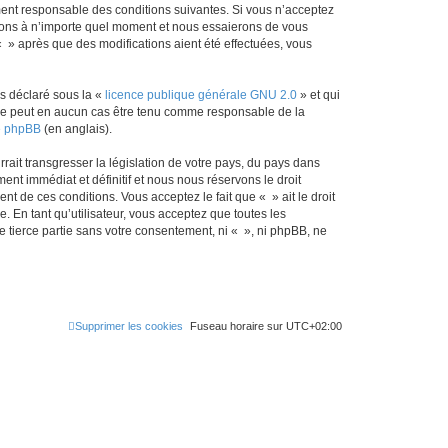
lement responsable des conditions suivantes. Si vous n’acceptez
r
itions à n’importe quel moment et nous essaierons de vous
« » après que des modifications aient été effectuées, vous
c
h
ns déclaré sous la «
licence publique générale GNU 2.0
» et qui
e
ed ne peut en aucun cas être tenu comme responsable de la
r
de phpBB
(en anglais).
ait transgresser la législation de votre pays, du pays dans
nt immédiat et définitif et nous nous réservons le droit
ent de ces conditions. Vous acceptez le fait que « » ait le droit
 En tant qu’utilisateur, vous acceptez que toutes les
 tierce partie sans votre consentement, ni « », ni phpBB, ne
Supprimer les cookies
Fuseau horaire sur
UTC+02:00