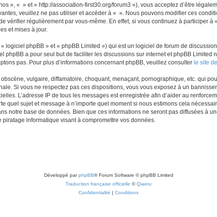
nos », « » et « http://association-first30.org/forum3 »), vous acceptez d’être léga
vantes, veuillez ne pas utiliser et accéder à « ». Nous pouvons modifier ces cond
e vérifier régulièrement par vous-même. En effet, si vous continuez à participer à 
s et mises à jour.
 logiciel phpBB » et « phpBB Limited ») qui est un logiciel de forum de discussio
iel phpBB a pour seul but de faciliter les discussions sur internet et phpBB Limit
ptons pas. Pour plus d’informations concernant phpBB, veuillez consulter
le site 
obscène, vulgaire, diffamatoire, choquant, menaçant, pornographique, etc. qui pourr
onale. Si vous ne respectez pas ces dispositions, vous vous exposez à un bannisseme
fficielles. L’adresse IP de tous les messages est enregistrée afin d’aider au renforcem
rte quel sujet et message à n’importe quel moment si nous estimons cela nécessaire.
ns notre base de données. Bien que ces informations ne seront pas diffusées à une
e piratage informatique visant à compromettre vos données.
Développé par
phpBB
® Forum Software © phpBB Limited
Traduction française officielle
©
Qiaeru
Confidentialité
|
Conditions