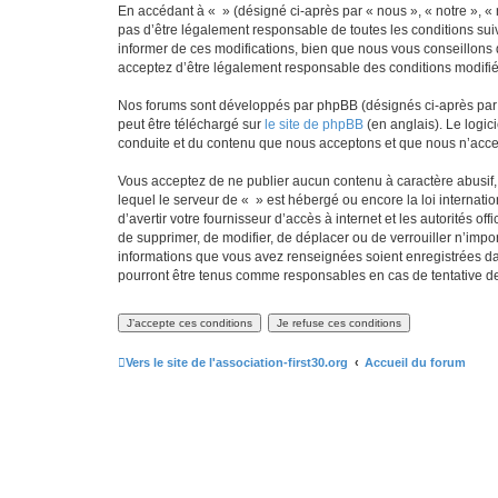
En accédant à « » (désigné ci-après par « nous », « notre », « 
pas d’être légalement responsable de toutes les conditions sui
informer de ces modifications, bien que nous vous conseillons d
acceptez d’être légalement responsable des conditions modifiée
Nos forums sont développés par phpBB (désignés ci-après par «
peut être téléchargé sur
le site de phpBB
(en anglais). Le logic
conduite et du contenu que nous acceptons et que nous n’acce
Vous acceptez de ne publier aucun contenu à caractère abusif, 
lequel le serveur de « » est hébergé ou encore la loi internati
d’avertir votre fournisseur d’accès à internet et les autorités o
de supprimer, de modifier, de déplacer ou de verrouiller n’impo
informations que vous avez renseignées soient enregistrées da
pourront être tenus comme responsables en cas de tentative d
Vers le site de l'association-first30.org
Accueil du forum