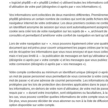
« logiciel phpBB » et « phpBB Limited ») utilisent toutes les informations co
d’utilisation de votre part (désignées ci-après par « vos informations »).
Vos informations sont collectées de deux manières différentes. Premièrement
phpBB génèrera un certain nombre de cookies qui sont de petits fichiers té
navigateur internet de votre ordinateur. Les deux premiers cookies ne contien
un identifiant anonyme de session qui vous sont automatiquement assignés 
cookie sera créé lors de votre navigation sur les sujets de « », archivant de 
consultés et permettant d’améliorer votre confort de navigation en tant qu’uti
Lors de votre navigation sur « », nous pouvons également créer une quatri
document qui est prévu pour couvrir uniquement les pages créées par le l
est de récupérer les informations que vous nous envoyez et que nous colle
mais n’est pas limité à — la publication de messages en tant qu’utilisateur 
(désignée ci-après par « votre compte ») et les messages que vous publiez a
votre connexion (désignés ci-après par « vos messages »).
Votre compte contiendra au minimum un identifiant unique (désigné ci-après 
un mot de passe personnel vous permettant de vous connecter à votre compt
mot de passe ») et une adresse de courriel personnelle. Les informations d
protégées par les lois de protection des données applicables dans le pays 
les informations, en-dehors de votre nom d’utilisateur, de votre mot de pass
requis par « » durant votre inscription, sont obligatoires ou facultatives, à 
les cas, vous pouvez contrôler quelles informations de votre compte vous s
De plus, vous pouvez décider de vous abonner ou non à la liste de diffusio
option disponible sur votre compte.