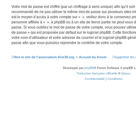
Votre mot de passe est chiffré (par un chiffrage à sens unique) afin qu’il soit
recommandé de ne pas utiliser le même mot de passe sur plusieurs sites int
est le moyen d’accès à votre compte sur « », veillez donc à le conservez 
personne affiliée à « », à phpBB ou à un site de tierce partie ne peut vou
passe. Si vous oubliez le mot de passe de votre compte, vous pouvez utilise
de passe » qui est proposée par défaut sur le logiciel phpBB. Cette fonctio
votre nom d’utilisateur et votre adresse de courriel et le logiciel phpBB gé
passe afin que vous puissiez reprendre le contrôle de votre compte.
Vers le site de l'association-first30.org
Accueil du forum
Supprimer les 
Développé par
phpBB
® Forum Software © phpBB L
Traduction française officielle
©
Qiaeru
Confidentialité
|
Conditions