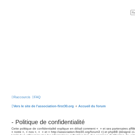
Raccourcis
FAQ
Vers le site de l'association-first30.org
Accueil du forum
- Politique de confidentialité
Cette politique de confidentialité explique en détail comment « » et ses partenaires affil
« notre », « nos », « » et « http://association-first30.org/forum3 ») et phpBB (désigné c