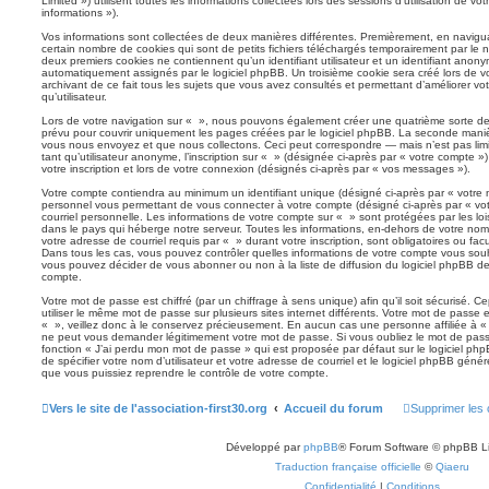
Limited ») utilisent toutes les informations collectées lors des sessions d’utilisation de vo
informations »).
Vos informations sont collectées de deux manières différentes. Premièrement, en navigu
certain nombre de cookies qui sont de petits fichiers téléchargés temporairement par le n
deux premiers cookies ne contiennent qu’un identifiant utilisateur et un identifiant ano
automatiquement assignés par le logiciel phpBB. Un troisième cookie sera créé lors de vo
archivant de ce fait tous les sujets que vous avez consultés et permettant d’améliorer vo
qu’utilisateur.
Lors de votre navigation sur « », nous pouvons également créer une quatrième sorte de
prévu pour couvrir uniquement les pages créées par le logiciel phpBB. La seconde maniè
vous nous envoyez et que nous collectons. Ceci peut correspondre — mais n’est pas lim
tant qu’utilisateur anonyme, l’inscription sur « » (désignée ci-après par « votre compte 
votre inscription et lors de votre connexion (désignés ci-après par « vos messages »).
Votre compte contiendra au minimum un identifiant unique (désigné ci-après par « votre n
personnel vous permettant de vous connecter à votre compte (désigné ci-après par « vo
courriel personnelle. Les informations de votre compte sur « » sont protégées par les lo
dans le pays qui héberge notre serveur. Toutes les informations, en-dehors de votre nom 
votre adresse de courriel requis par « » durant votre inscription, sont obligatoires ou facu
Dans tous les cas, vous pouvez contrôler quelles informations de votre compte vous sou
vous pouvez décider de vous abonner ou non à la liste de diffusion du logiciel phpBB de
compte.
Votre mot de passe est chiffré (par un chiffrage à sens unique) afin qu’il soit sécurisé.
utiliser le même mot de passe sur plusieurs sites internet différents. Votre mot de passe
« », veillez donc à le conservez précieusement. En aucun cas une personne affiliée à « 
ne peut vous demander légitimement votre mot de passe. Si vous oubliez le mot de passe
fonction « J’ai perdu mon mot de passe » qui est proposée par défaut sur le logiciel ph
de spécifier votre nom d’utilisateur et votre adresse de courriel et le logiciel phpBB gé
que vous puissiez reprendre le contrôle de votre compte.
Vers le site de l'association-first30.org
Accueil du forum
Supprimer les 
Développé par
phpBB
® Forum Software © phpBB L
Traduction française officielle
©
Qiaeru
Confidentialité
|
Conditions