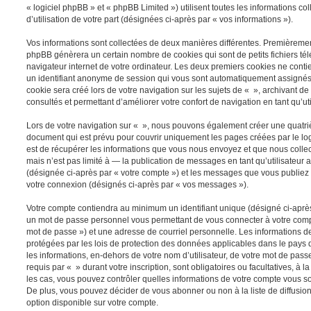
« logiciel phpBB » et « phpBB Limited ») utilisent toutes les informations co
d’utilisation de votre part (désignées ci-après par « vos informations »).
Vos informations sont collectées de deux manières différentes. Premièrement
phpBB génèrera un certain nombre de cookies qui sont de petits fichiers té
navigateur internet de votre ordinateur. Les deux premiers cookies ne contien
un identifiant anonyme de session qui vous sont automatiquement assignés 
cookie sera créé lors de votre navigation sur les sujets de « », archivant de 
consultés et permettant d’améliorer votre confort de navigation en tant qu’uti
Lors de votre navigation sur « », nous pouvons également créer une quatri
document qui est prévu pour couvrir uniquement les pages créées par le l
est de récupérer les informations que vous nous envoyez et que nous colle
mais n’est pas limité à — la publication de messages en tant qu’utilisateur 
(désignée ci-après par « votre compte ») et les messages que vous publiez a
votre connexion (désignés ci-après par « vos messages »).
Votre compte contiendra au minimum un identifiant unique (désigné ci-après 
un mot de passe personnel vous permettant de vous connecter à votre compt
mot de passe ») et une adresse de courriel personnelle. Les informations d
protégées par les lois de protection des données applicables dans le pays 
les informations, en-dehors de votre nom d’utilisateur, de votre mot de pass
requis par « » durant votre inscription, sont obligatoires ou facultatives, à 
les cas, vous pouvez contrôler quelles informations de votre compte vous s
De plus, vous pouvez décider de vous abonner ou non à la liste de diffusio
option disponible sur votre compte.