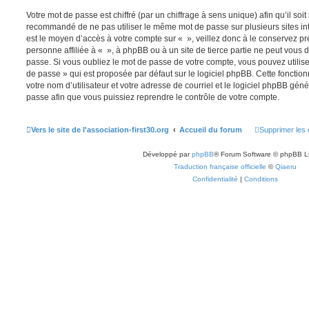
Votre mot de passe est chiffré (par un chiffrage à sens unique) afin qu’il soit
recommandé de ne pas utiliser le même mot de passe sur plusieurs sites int
est le moyen d’accès à votre compte sur « », veillez donc à le conservez 
personne affiliée à « », à phpBB ou à un site de tierce partie ne peut vou
passe. Si vous oubliez le mot de passe de votre compte, vous pouvez utilise
de passe » qui est proposée par défaut sur le logiciel phpBB. Cette fonctio
votre nom d’utilisateur et votre adresse de courriel et le logiciel phpBB gé
passe afin que vous puissiez reprendre le contrôle de votre compte.
Vers le site de l'association-first30.org
Accueil du forum
Supprimer les 
Développé par
phpBB
® Forum Software © phpBB L
Traduction française officielle
©
Qiaeru
Confidentialité
|
Conditions