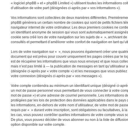
« logiciel phpBB » et « phpBB Limited ») utilisent toutes les informations co
d’utilisation de votre part (désignées ci-après par « vos informations »).
Vos informations sont collectées de deux manières différentes. Premièrement
phpBB génèrera un certain nombre de cookies qui sont de petits fichiers té
navigateur internet de votre ordinateur. Les deux premiers cookies ne contien
un identifiant anonyme de session qui vous sont automatiquement assignés 
cookie sera créé lors de votre navigation sur les sujets de « », archivant de 
consultés et permettant d’améliorer votre confort de navigation en tant qu’uti
Lors de votre navigation sur « », nous pouvons également créer une quatri
document qui est prévu pour couvrir uniquement les pages créées par le l
est de récupérer les informations que vous nous envoyez et que nous colle
mais n’est pas limité à — la publication de messages en tant qu’utilisateur 
(désignée ci-après par « votre compte ») et les messages que vous publiez a
votre connexion (désignés ci-après par « vos messages »).
Votre compte contiendra au minimum un identifiant unique (désigné ci-après 
un mot de passe personnel vous permettant de vous connecter à votre compt
mot de passe ») et une adresse de courriel personnelle. Les informations d
protégées par les lois de protection des données applicables dans le pays 
les informations, en-dehors de votre nom d’utilisateur, de votre mot de pass
requis par « » durant votre inscription, sont obligatoires ou facultatives, à 
les cas, vous pouvez contrôler quelles informations de votre compte vous s
De plus, vous pouvez décider de vous abonner ou non à la liste de diffusio
option disponible sur votre compte.