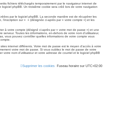
tits fichiers téléchargés temporairement par le navigateur internet de
 logiciel phpBB. Un troisième cookie sera créé lors de votre navigation
r
c
réées par le logiciel phpBB. La seconde manière est de récupérer les
’inscription sur « » (désignée ci-après par « votre compte ») et les
h
e
ter à votre compte (désigné ci-après par « votre mot de passe ») et une
 serveur. Toutes les informations, en-dehors de votre nom d’utilisateur,
r
s cas, vous pouvez contrôler quelles informations de votre compte vous
 compte.
 sites internet différents. Votre mot de passe est le moyen d’accès à votre
imement votre mot de passe. Si vous oubliez le mot de passe de votre
 votre nom d’utilisateur et votre adresse de courriel et le logiciel phpBB
Supprimer les cookies
Fuseau horaire sur
UTC+02:00