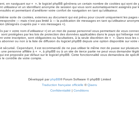
nt, en naviguant sur « », le logiciel phpBB génèrera un certain nombre de cookies qui sont de pe
nt utilisateur et un identifiant anonyme de session qui vous sont automatiquement assignés par le
nsultés et permettant d’améliorer votre confort de navigation en tant qu’utilisateur.
rième sorte de cookies, externes au document qui est prévu pour couvrir uniquement les pages c
espondre — mais n’est pas limité à — la publication de messages en tant qu’utilisateur anonyme, l
xion (désignés ci-après par « vos messages »).
ès par « votre nom d’utilisateur ») et un mot de passe personnel vous permettant de vous connec
 sont protégées par les lois de protection des données applicables dans le pays qui héberge notre
t votre inscription, sont obligatoires ou facultatives, à la seule discrétion de « ». Dans tous le
abonner ou non à la liste de diffusion du logiciel phpBB depuis une option disponible sur votre
 soit sécurisé. Cependant, il est recommandé de ne pas utiliser le même mot de passe sur plusieurs
 une personne affiliée à « », à phpBB ou à un site de tierce partie ne peut vous demander légit
ui est proposée par défaut sur le logiciel phpBB. Cette fonctionnalité vous demandera de spécifier
 le contrôle de votre compte.
Développé par
phpBB
® Forum Software © phpBB Limited
Traduction française officielle
©
Qiaeru
Confidentialité
|
Conditions