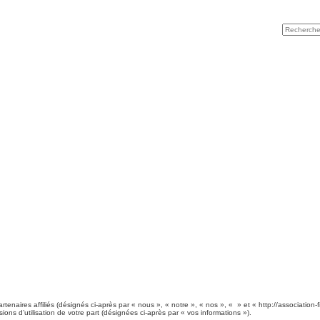
rtenaires affiliés (désignés ci-après par « nous », « notre », « nos », « » et « http://association
sions d’utilisation de votre part (désignées ci-après par « vos informations »).