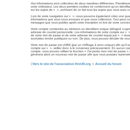
Vos informations sont collectées de deux manières différentes. Premièreme
votre ordinateur. Les deux premiers cookies ne contiennent qu’un identifia
sur les sujets de « », archivant de ce fait tous les sujets que vous avez co
Lors de votre navigation sur « », nous pouvons également créer une quat
informations que vous nous envoyez et que nous collectons. Ceci peut corr
messages que vous publiez après votre inscription et lors de votre conne
Votre compte contiendra au minimum un identifiant unique (désigné ci-apr
adresse de courriel personnelle. Les informations de votre compte sur « »
de votre mot de passe et de votre adresse de courriel requis par « » duran
souhaitez rendre publiques ou non. De plus, vous pouvez décider de vous 
Votre mot de passe est chiffré (par un chiffrage à sens unique) afin qu’il
compte sur « », veillez donc à le conservez précieusement. En aucun cas
compte, vous pouvez utiliser la fonction « J’ai perdu mon mot de passe » q
générera alors un nouveau mot de passe afin que vous puissiez reprendre
Vers le site de l'association-first30.org
Accueil du forum