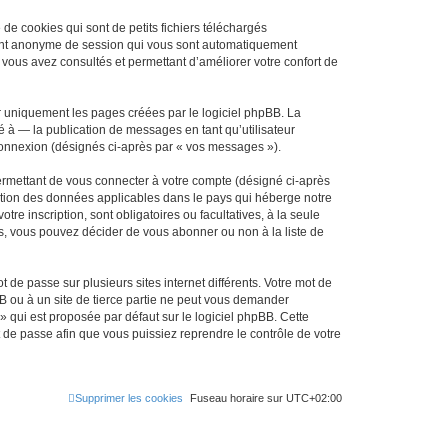
de cookies qui sont de petits fichiers téléchargés
ifiant anonyme de session qui vous sont automatiquement
e vous avez consultés et permettant d’améliorer votre confort de
r uniquement les pages créées par le logiciel phpBB. La
 à — la publication de messages en tant qu’utilisateur
 connexion (désignés ci-après par « vos messages »).
ermettant de vous connecter à votre compte (désigné ci-après
ection des données applicables dans le pays qui héberge notre
tre inscription, sont obligatoires ou facultatives, à la seule
s, vous pouvez décider de vous abonner ou non à la liste de
 de passe sur plusieurs sites internet différents. Votre mot de
B ou à un site de tierce partie ne peut vous demander
» qui est proposée par défaut sur le logiciel phpBB. Cette
t de passe afin que vous puissiez reprendre le contrôle de votre
Supprimer les cookies
Fuseau horaire sur
UTC+02:00