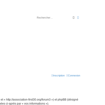
Rechercher
Recherche avancé
Inscription
Connexion
 et « http://association-first30.org/forum3 ») et phpBB (désigné
nées ci-après par « vos informations »).