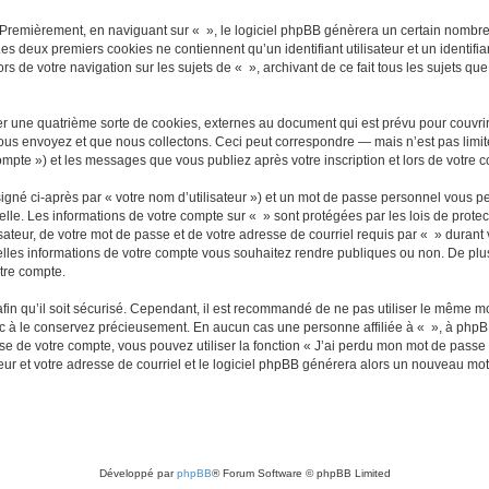
 Premièrement, en naviguant sur « », le logiciel phpBB génèrera un certain nombre 
 Les deux premiers cookies ne contiennent qu’un identifiant utilisateur et un ident
rs de votre navigation sur les sujets de « », archivant de ce fait tous les sujets qu
r une quatrième sorte de cookies, externes au document qui est prévu pour couvri
us envoyez et que nous collectons. Ceci peut correspondre — mais n’est pas limité
compte ») et les messages que vous publiez après votre inscription et lors de votre
igné ci-après par « votre nom d’utilisateur ») et un mot de passe personnel vous p
elle. Les informations de votre compte sur « » sont protégées par les lois de prot
ateur, de votre mot de passe et de votre adresse de courriel requis par « » durant vo
elles informations de votre compte vous souhaitez rendre publiques ou non. De plu
otre compte.
afin qu’il soit sécurisé. Cependant, il est recommandé de ne pas utiliser le même mot
nc à le conservez précieusement. En aucun cas une personne affiliée à « », à phpB
e de votre compte, vous pouvez utiliser la fonction « J’ai perdu mon mot de passe 
eur et votre adresse de courriel et le logiciel phpBB générera alors un nouveau mo
Développé par
phpBB
® Forum Software © phpBB Limited