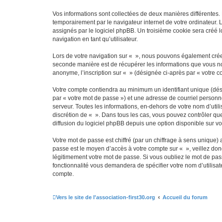
Vos informations sont collectées de deux manières différentes.
temporairement par le navigateur internet de votre ordinateur.
assignés par le logiciel phpBB. Un troisième cookie sera créé lo
navigation en tant qu’utilisateur.
Lors de votre navigation sur « », nous pouvons également crée
seconde manière est de récupérer les informations que vous no
anonyme, l’inscription sur « » (désignée ci-après par « votre 
Votre compte contiendra au minimum un identifiant unique (dés
par « votre mot de passe ») et une adresse de courriel personn
serveur. Toutes les informations, en-dehors de votre nom d’utilis
discrétion de « ». Dans tous les cas, vous pouvez contrôler qu
diffusion du logiciel phpBB depuis une option disponible sur v
Votre mot de passe est chiffré (par un chiffrage à sens unique) 
passe est le moyen d’accès à votre compte sur « », veillez do
légitimement votre mot de passe. Si vous oubliez le mot de pass
fonctionnalité vous demandera de spécifier votre nom d’utilisat
compte.
Vers le site de l'association-first30.org
Accueil du forum