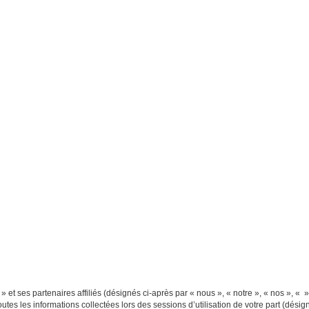
 et ses partenaires affiliés (désignés ci-après par « nous », « notre », « nos », « »
outes les informations collectées lors des sessions d’utilisation de votre part (désig