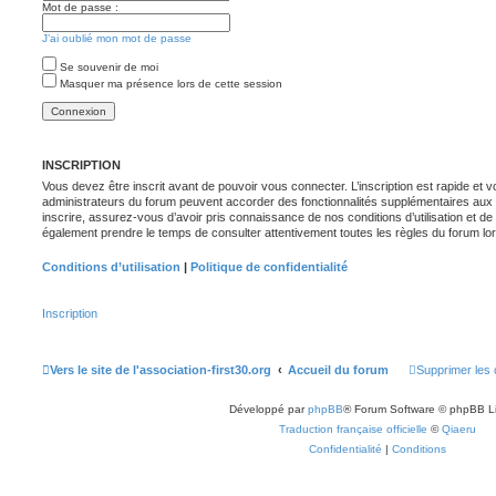
Mot de passe :
J’ai oublié mon mot de passe
Se souvenir de moi
Masquer ma présence lors de cette session
INSCRIPTION
Vous devez être inscrit avant de pouvoir vous connecter. L’inscription est rapide et
administrateurs du forum peuvent accorder des fonctionnalités supplémentaires aux ut
inscrire, assurez-vous d’avoir pris connaissance de nos conditions d’utilisation et de no
également prendre le temps de consulter attentivement toutes les règles du forum lor
Conditions d’utilisation
|
Politique de confidentialité
Inscription
Vers le site de l'association-first30.org
Accueil du forum
Supprimer les 
Développé par
phpBB
® Forum Software © phpBB L
Traduction française officielle
©
Qiaeru
Confidentialité
|
Conditions