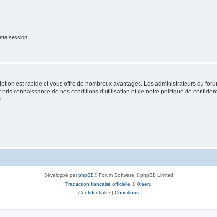
tte session
cription est rapide et vous offre de nombreux avantages. Les administrateurs du fo
ir pris connaissance de nos conditions d’utilisation et de notre politique de confide
n.
Développé par
phpBB
® Forum Software © phpBB Limited
Traduction française officielle
©
Qiaeru
Confidentialité
|
Conditions