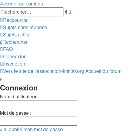
Accéder au contenu
Recherche
Rechercher
avancée
Raccourcis
Sujets sans réponse
Sujets actifs
Rechercher
FAQ
Connexion
Inscription
Vers le site de l'association-first30.org
Accueil du forum
Rechercher
Connexion
Nom d’utilisateur :
Mot de passe :
J’ai oublié mon mot de passe