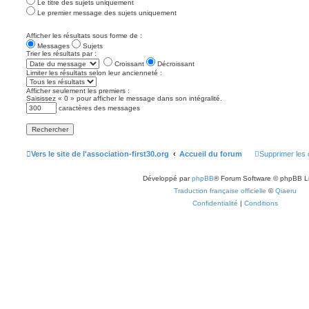
Le titre des sujets uniquement
Le premier message des sujets uniquement
Afficher les résultats sous forme de :
Messages
Sujets
Trier les résultats par :
Croissant
Décroissant
Limiter les résultats selon leur ancienneté :
Afficher seulement les premiers :
Saisissez « 0 » pour afficher le message dans son intégralité.
caractères des messages
Vers le site de l'association-first30.org
Accueil du forum
Supprimer les 
Développé par
phpBB
® Forum Software © phpBB L
Traduction française officielle
©
Qiaeru
Confidentialité
|
Conditions