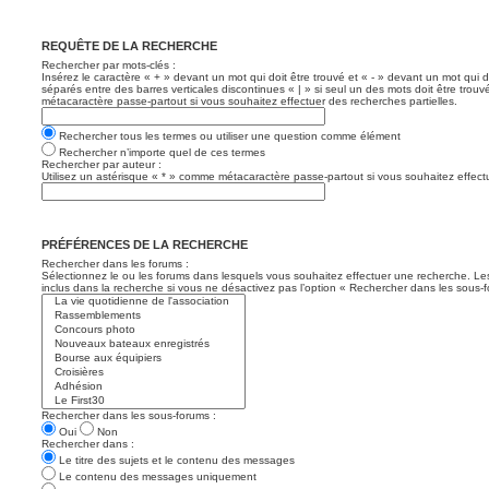
REQUÊTE DE LA RECHERCHE
Rechercher par mots-clés :
Insérez le caractère « + » devant un mot qui doit être trouvé et « - » devant un mot qui d
séparés entre des barres verticales discontinues « | » si seul un des mots doit être trouv
métacaractère passe-partout si vous souhaitez effectuer des recherches partielles.
Rechercher tous les termes ou utiliser une question comme élément
Rechercher n’importe quel de ces termes
Rechercher par auteur :
Utilisez un astérisque « * » comme métacaractère passe-partout si vous souhaitez effectu
PRÉFÉRENCES DE LA RECHERCHE
Rechercher dans les forums :
Sélectionnez le ou les forums dans lesquels vous souhaitez effectuer une recherche. L
inclus dans la recherche si vous ne désactivez pas l’option « Rechercher dans les sous-f
Rechercher dans les sous-forums :
Oui
Non
Rechercher dans :
Le titre des sujets et le contenu des messages
Le contenu des messages uniquement