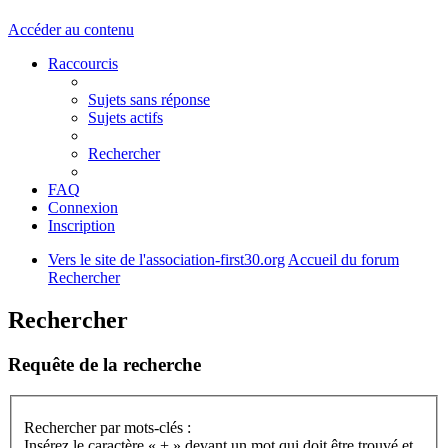
Accéder au contenu
Raccourcis
Sujets sans réponse
Sujets actifs
Rechercher
FAQ
Connexion
Inscription
Vers le site de l'association-first30.org
Accueil du forum
Rechercher
Rechercher
Requête de la recherche
Rechercher par mots-clés :
Insérez le caractère « + » devant un mot qui doit être trouvé et