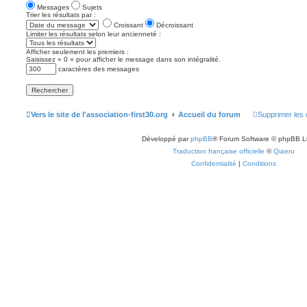
Messages
Sujets
Trier les résultats par :
Croissant
Décroissant
Limiter les résultats selon leur ancienneté :
Afficher seulement les premiers :
Saisissez « 0 » pour afficher le message dans son intégralité.
caractères des messages
Vers le site de l'association-first30.org
Accueil du forum
Supprimer les 
Développé par
phpBB
® Forum Software © phpBB L
Traduction française officielle
©
Qiaeru
Confidentialité
|
Conditions